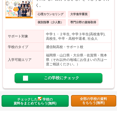
く。
心理カウンセリング
大学進学重視
個別指導（少人数）
専門分野の資格取得
中学１・２年生, 中学３年生(高校進学),
サポート対象
高校生, 中卒・高校中退者, 社会人
学校のタイプ
通信制高校・サポート校
福岡県・山口県・大分県・佐賀県・熊本
入学可能エリア
県（それ以外の地域にお住まいの方は一
度ご相談ください。）
この学校にチェック
全部の学校の資料
チェックした
学校の
をもらう(無料)
資料をまとめてもらう(無料)