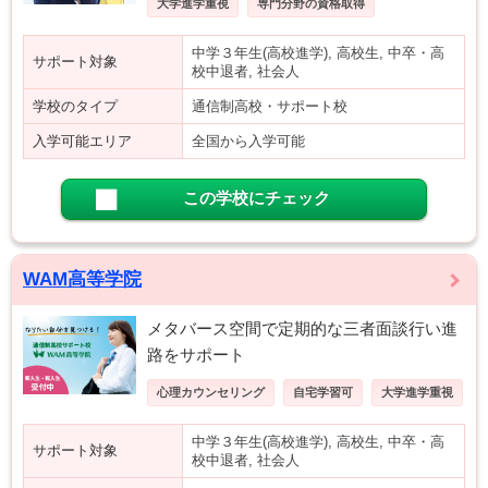
大学進学重視
専門分野の資格取得
中学３年生(高校進学), 高校生, 中卒・高
サポート対象
校中退者, 社会人
学校のタイプ
通信制高校・サポート校
入学可能エリア
全国から入学可能
この学校にチェック
WAM高等学院
メタバース空間で定期的な三者面談行い進
路をサポート
心理カウンセリング
自宅学習可
大学進学重視
中学３年生(高校進学), 高校生, 中卒・高
サポート対象
校中退者, 社会人