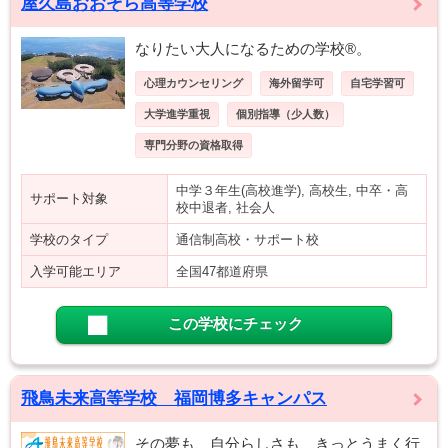
屋久島おおぞら高等学校
なりたい大人になるための学校®。
心理カウンセリング
海外留学可
自宅学習可
大学進学重視
個別指導（少人数）
専門分野の資格取得
中学３年生(高校進学), 高校生, 中卒・高
サポート対象
校中退者, 社会人
学校のタイプ
通信制高校・サポート校
入学可能エリア
全国47都道府県
この学校にチェック
飛鳥未来高等学校 福岡博多キャンパス
その夢も、自分らしさも、きっとうまく行