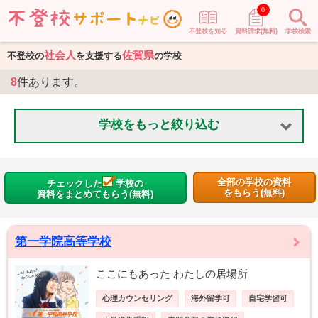
0
不登校を知る
資料請求(無料)
学校検索
社会人
佐賀県
不登校の
を支援する
の学校
8
件あります。
学校をもっと絞り込む
全部の学校の資料
チェックした
学校の
をもらう(無料)
資料をまとめてもらう(無料)
第一学院高等学校
ここにもあった わたしの居場所
心理カウンセリング
海外留学可
自宅学習可