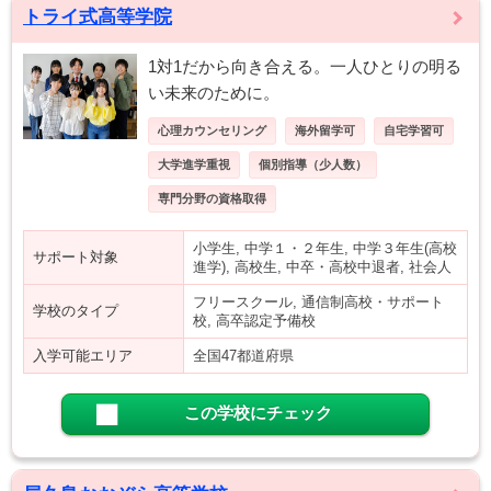
トライ式高等学院
1対1だから向き合える。一人ひとりの明る
い未来のために。
心理カウンセリング
海外留学可
自宅学習可
大学進学重視
個別指導（少人数）
専門分野の資格取得
小学生, 中学１・２年生, 中学３年生(高校
サポート対象
進学), 高校生, 中卒・高校中退者, 社会人
フリースクール, 通信制高校・サポート
学校のタイプ
校, 高卒認定予備校
入学可能エリア
全国47都道府県
この学校にチェック