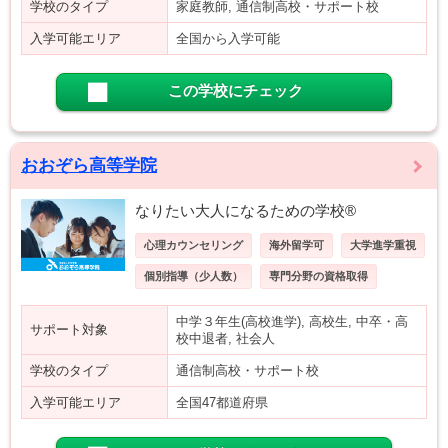
学校のタイプ
家庭教師, 通信制高校・サポート校
入学可能エリア
全国から入学可能
この学校にチェック
おおぞら高等学院
なりたい大人になるための学校®
心理カウンセリング
海外留学可
大学進学重視
個別指導（少人数）
専門分野の資格取得
中学３年生(高校進学), 高校生, 中卒・高
サポート対象
校中退者, 社会人
学校のタイプ
通信制高校・サポート校
入学可能エリア
全国47都道府県