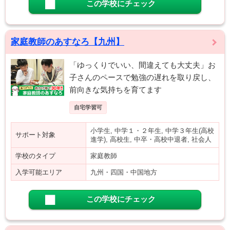
この学校にチェック
家庭教師のあすなろ【九州】
「ゆっくりでいい、間違えても大丈夫」お
子さんのペースで勉強の遅れを取り戻し、
前向きな気持ちを育てます
自宅学習可
小学生, 中学１・２年生, 中学３年生(高校
サポート対象
進学), 高校生, 中卒・高校中退者, 社会人
学校のタイプ
家庭教師
入学可能エリア
九州・四国・中国地方
この学校にチェック