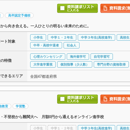
校
高卒認定予備校
だから向き合える。一人ひとりの明るい未来のために。
小学生
中学１・２年生
中学３年生(高校進学)
高校生
ポート対象
中卒・高校中退者
社会人
心理カウンセリング
海外留学可
自宅学習可
校の特徴
大学進学重視
個別指導（少人数）
専門分野の資格取得
学できるエリア
全国47都道府県
信教育
学習塾
・不登校から難関大へ 月額0円から通えるオンライン進学校
小学生
中学１・２年生
中学３年生(高校進学)
高校生