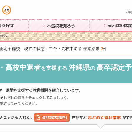
沖
す
不登校を知ろう
みんなの体験談
校中退者
認定予備校 現在の状態：中卒・高校中退者 検索結果
2
件
・高校中退者
沖縄県
高卒認定予
を支援する
の
学・進学を支援する教育機関を紹介しています。
それぞれの特徴をチェックしてみましょう。
検討してみてください。