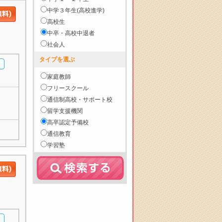
中学３年生(高校進学)
高校生
中卒・高校中退者
社会人
タイプを選ぶ
家庭教師
フリースクール
通信制高校・サポート校
留学支援機関
高卒認定予備校
通信教育
学習塾