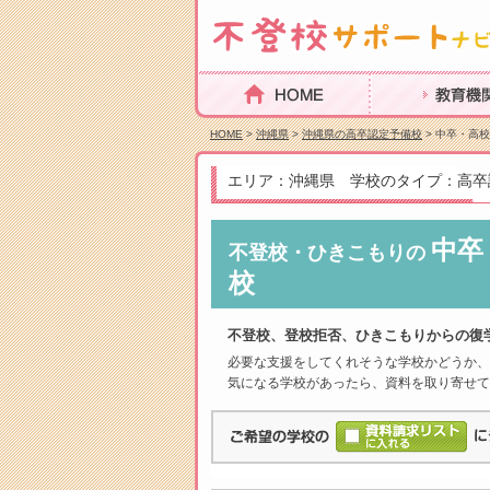
HOME
教育機関を探
HOME
>
沖縄県
>
沖縄県の高卒認定予備校
> 中卒・高
エリア：沖縄県 学校のタイプ：高卒
中卒
不登校・ひきこもりの
校
不登校、登校拒否、ひきこもりからの復
必要な支援をしてくれそうな学校かどうか、
気になる学校があったら、資料を取り寄せて