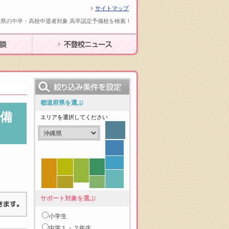
サイトマップ
縄県の中卒・高校中退者対象 高卒認定予備校を検索！
不登校ニュース
都道府県を選ぶ
備
エリアを選択してください
サポート対象を選ぶ
小学生
中学１・２年生