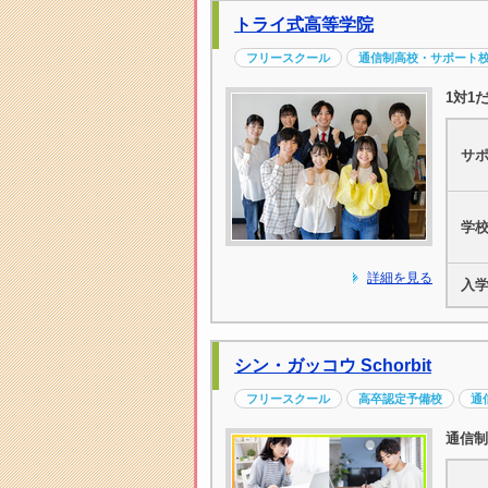
トライ式高等学院
フリースクール
通信制高校・サポート
1対1
サ
学
詳細を見る
入
シン・ガッコウ Schorbit
フリースクール
高卒認定予備校
通
通信制