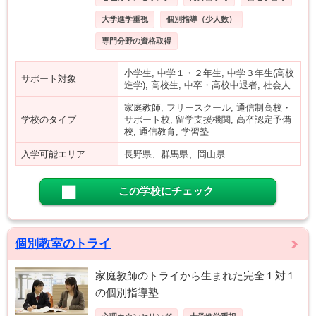
大学進学重視
個別指導（少人数）
専門分野の資格取得
小学生, 中学１・２年生, 中学３年生(高校
サポート対象
進学), 高校生, 中卒・高校中退者, 社会人
家庭教師, フリースクール, 通信制高校・
学校のタイプ
サポート校, 留学支援機関, 高卒認定予備
校, 通信教育, 学習塾
入学可能エリア
長野県、群馬県、岡山県
この学校にチェック
個別教室のトライ
家庭教師のトライから生まれた完全１対１
の個別指導塾