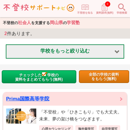
0
不登校を知る
資料請求(無料)
学校検索
社会人
岡山県
学習塾
不登校の
を支援する
の
2
件あります。
学校をもっと絞り込む
全部の学校の資料
チェックした
学校の
をもらう(無料)
資料をまとめてもらう(無料)
Prima国際高等学院
「不登校」や「ひきこもり」でも大丈夫。
未来、夢の架け橋をつなぎます。
心理カウンセリング
海外留学可
自宅学習可