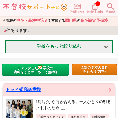
0
不登校を知る
資料請求(無料)
学校検索
中卒・高校中退者
岡山県
高卒認定予備校
不登校の
を支援する
の
3
件あります。
学校をもっと絞り込む
全部の学校の資料
チェックした
学校の
をもらう(無料)
資料をまとめてもらう(無料)
トライ式高等学院
1対1だから向き合える。一人ひとりの明る
い未来のために。
心理カウンセリング
海外留学可
自宅学習可