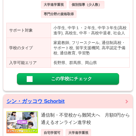
大学進学重視
個別指導（少人数）
専門分野の資格取得
小学生, 中学１・２年生, 中学３年生(高校
サポート対象
進学), 高校生, 中卒・高校中退者, 社会人
家庭教師, フリースクール, 通信制高校・
学校のタイプ
サポート校, 留学支援機関, 高卒認定予備
校, 通信教育, 学習塾
入学可能エリア
長野県、群馬県、岡山県
この学校にチェック
シン・ガッコウ Schorbit
通信制・不登校から難関大へ 月額0円から
通えるオンライン進学校
自宅学習可
大学進学重視