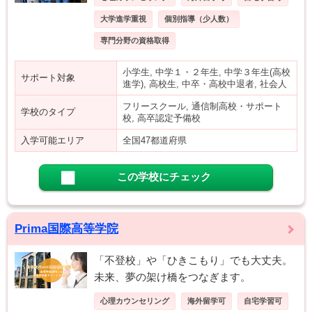
大学進学重視
個別指導（少人数）
専門分野の資格取得
小学生, 中学１・２年生, 中学３年生(高校
サポート対象
進学), 高校生, 中卒・高校中退者, 社会人
フリースクール, 通信制高校・サポート
学校のタイプ
校, 高卒認定予備校
入学可能エリア
全国47都道府県
この学校にチェック
Prima国際高等学院
「不登校」や「ひきこもり」でも大丈夫。
未来、夢の架け橋をつなぎます。
心理カウンセリング
海外留学可
自宅学習可