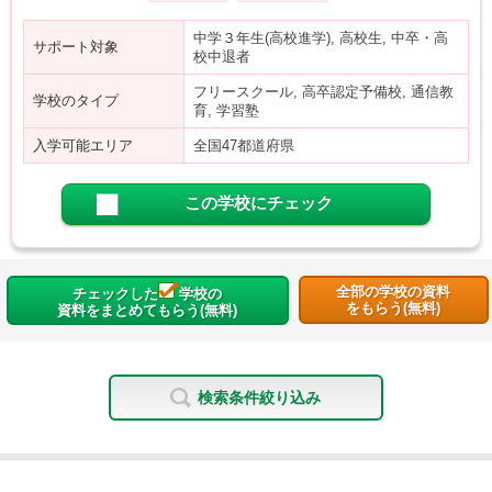
中学３年生(高校進学), 高校生, 中卒・高
サポート対象
校中退者
フリースクール, 高卒認定予備校, 通信教
学校のタイプ
育, 学習塾
入学可能エリア
全国47都道府県
この学校にチェック
全部の学校の資料
チェックした
学校の
をもらう(無料)
資料をまとめてもらう(無料)
検索条件絞り込み