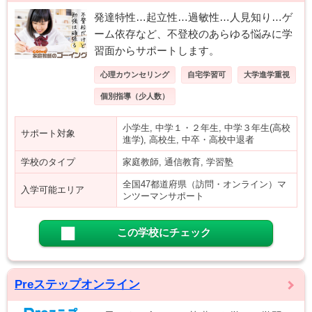
発達特性…起立性…過敏性…人見知り…ゲ
ーム依存など、不登校のあらゆる悩みに学
習面からサポートします。
心理カウンセリング
自宅学習可
大学進学重視
個別指導（少人数）
小学生, 中学１・２年生, 中学３年生(高校
サポート対象
進学), 高校生, 中卒・高校中退者
学校のタイプ
家庭教師, 通信教育, 学習塾
全国47都道府県（訪問・オンライン）マ
入学可能エリア
ンツーマンサポート
この学校にチェック
Preステップオンライン