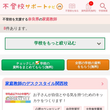
0
不登校を知る
資料請求(無料)
学校検索
奈良県
家庭教師
不登校を支援する
の
8
件あります。
学校をもっと絞り込む
全部の学校の資料
チェックした
学校の
をもらう(無料)
資料をまとめてもらう(無料)
家庭教師のデスクスタイル関西校
お子さんが自信とやる気を持つためのキッ
カケをつくります！
心理カウンセリング
自宅学習可
大学進学重視