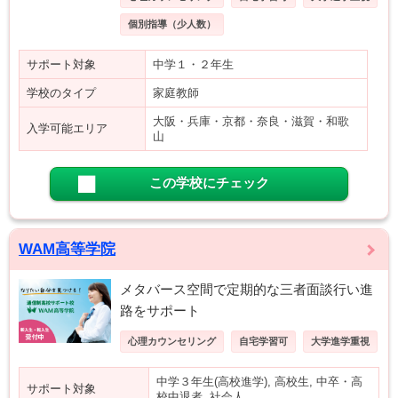
個別指導（少人数）
サポート対象
中学１・２年生
学校のタイプ
家庭教師
大阪・兵庫・京都・奈良・滋賀・和歌
入学可能エリア
山
この学校にチェック
WAM高等学院
メタバース空間で定期的な三者面談行い進
路をサポート
心理カウンセリング
自宅学習可
大学進学重視
中学３年生(高校進学), 高校生, 中卒・高
サポート対象
校中退者, 社会人