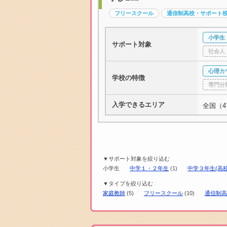
フリースクール
通信制高校・サポート
小学生
サポート対象
社会人
心理カ
学校の特徴
専門分
入学できるエリア
全国（4
▼サポート対象を絞り込む
小学生
中学１・２年生
(1)
中学３年生(高校
▼タイプを絞り込む
家庭教師
(5)
フリースクール
(10)
通信制高