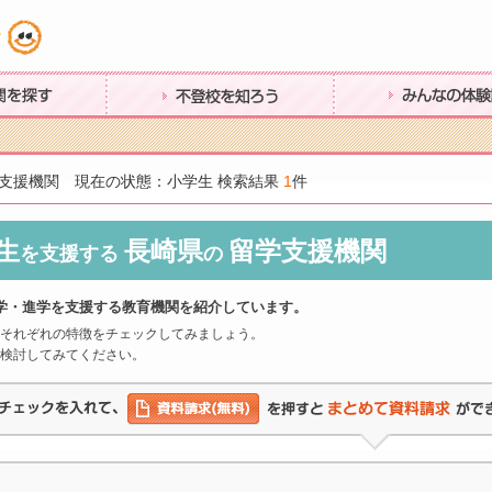
す
不登校を知ろう
みんなの体験談
支援機関 現在の状態：小学生 検索結果
1
件
生
長崎県
留学支援機関
を支援する
の
学・進学を支援する教育機関を紹介しています。
それぞれの特徴をチェックしてみましょう。
検討してみてください。