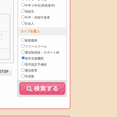
中学３年生(高校進学)
高校生
中卒・高校中退者
社会人
タイプを選ぶ
家庭教師
フリースクール
通信制高校・サポート校
留学支援機関
高卒認定予備校
通信教育
学習塾