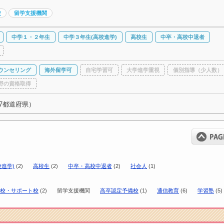
校
留学支援機関
中学１・２年生
中学３年生(高校進学)
高校生
中卒・高校中退者
ウンセリング
海外留学可
自宅学習可
大学進学重視
個別指導（少人数）
野の資格取得
7都道府県）
進学)
(2)
高校生
(2)
中卒・高校中退者
(2)
社会人
(1)
校・サポート校
(2)
留学支援機関
高卒認定予備校
(1)
通信教育
(6)
学習塾
(5)