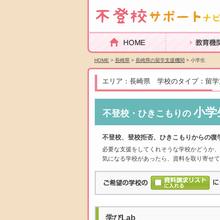
HOME
教育機関を探
HOME
>
長崎県
>
長崎県の留学支援機関
> 小学生
エリア：長崎県 学校のタイプ：留学
小学
不登校・ひきこもりの
不登校、登校拒否、ひきこもりからの復
必要な支援をしてくれそうな学校かどうか、
気になる学校があったら、資料を取り寄せて
学びLab