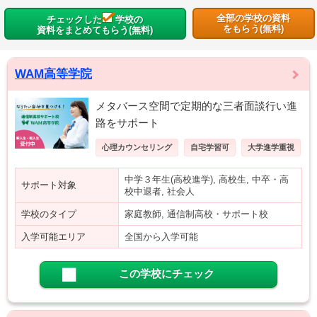
全部の学校の資料
チェックした
学校の
をもらう(無料)
資料をまとめてもらう(無料)
WAM高等学院
メタバース空間で定期的な三者面談行い進
路をサポート
心理カウンセリング
自宅学習可
大学進学重視
中学３年生(高校進学), 高校生, 中卒・高
サポート対象
校中退者, 社会人
学校のタイプ
家庭教師, 通信制高校・サポート校
入学可能エリア
全国から入学可能
この学校にチェック