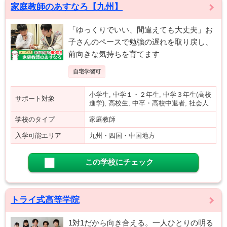
家庭教師のあすなろ【九州】
「ゆっくりでいい、間違えても大丈夫」お
子さんのペースで勉強の遅れを取り戻し、
前向きな気持ちを育てます
自宅学習可
小学生, 中学１・２年生, 中学３年生(高校
サポート対象
進学), 高校生, 中卒・高校中退者, 社会人
学校のタイプ
家庭教師
入学可能エリア
九州・四国・中国地方
この学校にチェック
トライ式高等学院
1対1だから向き合える。一人ひとりの明る