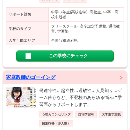
中学３年生(高校進学), 高校生, 中卒・高
サポート対象
校中退者
フリースクール, 高卒認定予備校, 通信教
学校のタイプ
育, 学習塾
入学可能エリア
全国47都道府県
この学校にチェック
家庭教師のゴーイング
発達特性…起立性…過敏性…人見知り…ゲ
ーム依存など、不登校のあらゆる悩みに学
習面からサポートします。
心理カウンセリング
自宅学習可
大学進学重視
個別指導（少人数）