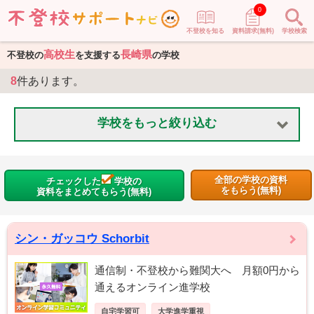
0
不登校を知る
資料請求(無料)
学校検索
高校生
長崎県
不登校の
を支援する
の学校
8
件あります。
学校をもっと絞り込む
全部の学校の資料
チェックした
学校の
をもらう(無料)
資料をまとめてもらう(無料)
シン・ガッコウ Schorbit
通信制・不登校から難関大へ 月額0円から
通えるオンライン進学校
自宅学習可
大学進学重視