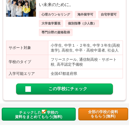
い未来のために。
心理カウンセリング
海外留学可
自宅学習可
大学進学重視
個別指導（少人数）
専門分野の資格取得
小学生, 中学１・２年生, 中学３年生(高校
サポート対象
進学), 高校生, 中卒・高校中退者, 社会人
フリースクール, 通信制高校・サポート
学校のタイプ
校, 高卒認定予備校
入学可能エリア
全国47都道府県
この学校にチェック
全部の学校の資料
チェックした
学校の
をもらう(無料)
資料をまとめてもらう(無料)