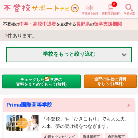
0
不登校を知る
資料請求(無料)
学校検索
中卒・高校中退者
長野県
留学支援機関
不登校の
を支援する
の
1
件あります。
学校をもっと絞り込む
全部の学校の資料
チェックした
学校の
をもらう(無料)
資料をまとめてもらう(無料)
Prima国際高等学院
「不登校」や「ひきこもり」でも大丈夫。
未来、夢の架け橋をつなぎます。
心理カウンセリング
海外留学可
自宅学習可