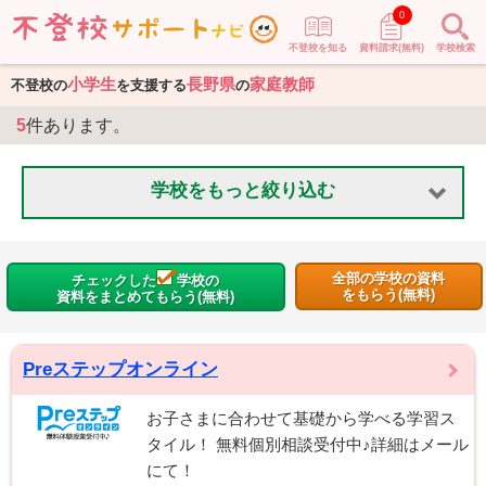
0
不登校を知る
資料請求(無料)
学校検索
小学生
長野県
家庭教師
不登校の
を支援する
の
5
件あります。
学校をもっと絞り込む
全部の学校の資料
チェックした
学校の
をもらう(無料)
資料をまとめてもらう(無料)
Preステップオンライン
お子さまに合わせて基礎から学べる学習ス
タイル！ 無料個別相談受付中♪詳細はメール
にて！