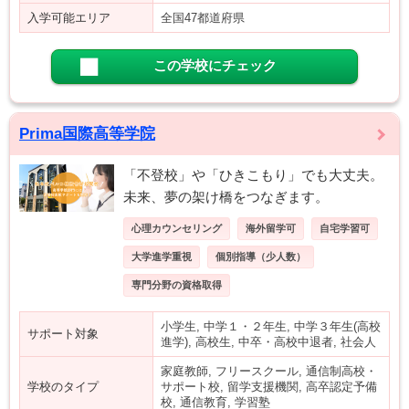
入学可能エリア
全国47都道府県
この学校にチェック
Prima国際高等学院
「不登校」や「ひきこもり」でも大丈夫。
未来、夢の架け橋をつなぎます。
心理カウンセリング
海外留学可
自宅学習可
大学進学重視
個別指導（少人数）
専門分野の資格取得
小学生, 中学１・２年生, 中学３年生(高校
サポート対象
進学), 高校生, 中卒・高校中退者, 社会人
家庭教師, フリースクール, 通信制高校・
学校のタイプ
サポート校, 留学支援機関, 高卒認定予備
校, 通信教育, 学習塾