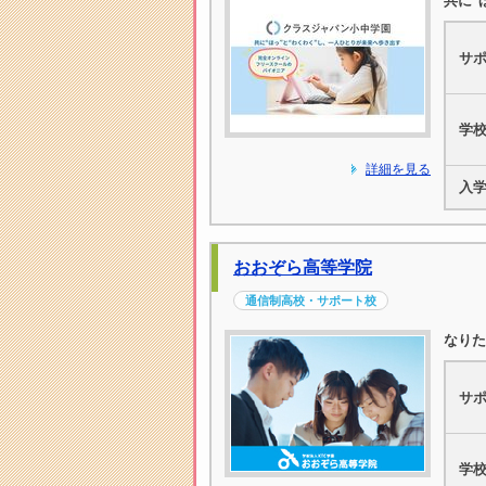
共に"
サ
学
詳細を見る
入
おおぞら高等学院
通信制高校・サポート校
なりた
サ
学