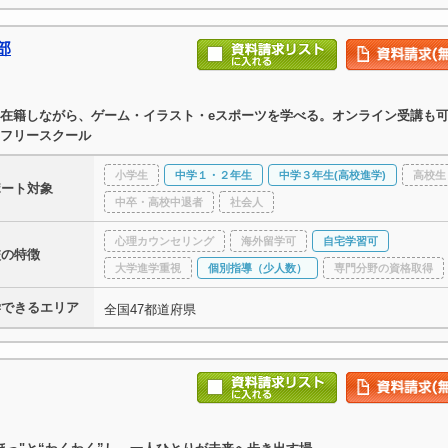
部
在籍しながら、ゲーム・イラスト・eスポーツを学べる。オンライン受講も
フリースクール
小学生
中学１・２年生
中学３年生(高校進学)
高校生
ポート対象
中卒・高校中退者
社会人
心理カウンセリング
海外留学可
自宅学習可
校の特徴
大学進学重視
個別指導（少人数）
専門分野の資格取得
学できるエリア
全国47都道府県