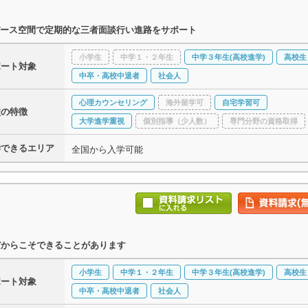
ース空間で定期的な三者面談行い進路をサポート
小学生
中学１・２年生
中学３年生(高校進学)
高校生
ポート対象
中卒・高校中退者
社会人
心理カウンセリング
海外留学可
自宅学習可
校の特徴
大学進学重視
個別指導（少人数）
専門分野の資格取得
学できるエリア
全国から入学可能
だからこそできることがあります
小学生
中学１・２年生
中学３年生(高校進学)
高校生
ポート対象
中卒・高校中退者
社会人