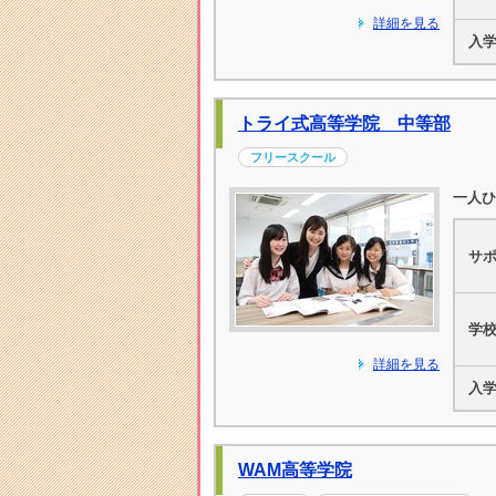
詳細を見る
入
トライ式高等学院 中等部
フリースクール
一人ひ
サ
学
詳細を見る
入
WAM高等学院