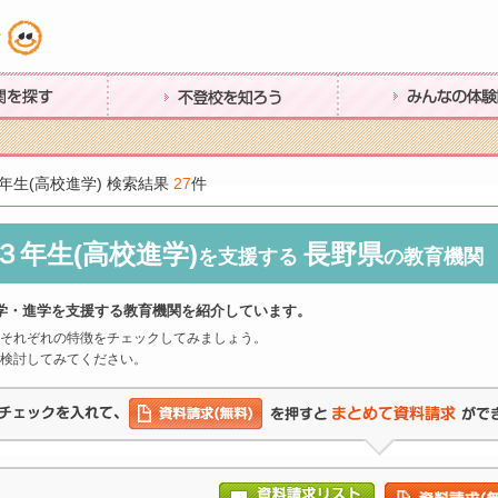
す
不登校を知ろう
みんなの体験談
生(高校進学) 検索結果
27
件
３年生(高校進学)
長野県
を支援する
の教育機関
学・進学を支援する教育機関を紹介しています。
それぞれの特徴をチェックしてみましょう。
検討してみてください。