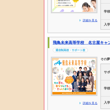
学
詳細を見る
入
飛鳥未来高等学校 名古屋キャ
通信制高校・サポート校
その夢
サ
学
入
詳細を見る