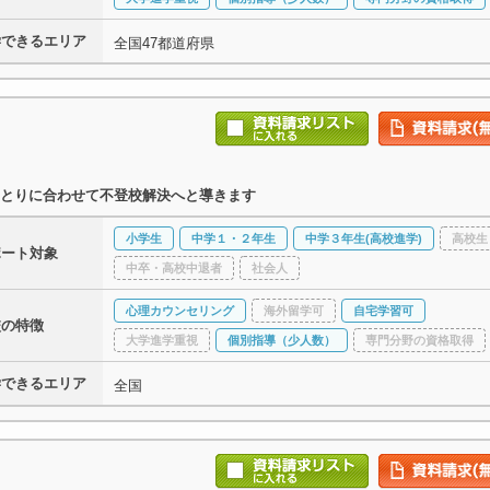
学できるエリア
全国47都道府県
とりに合わせて不登校解決へと導きます
小学生
中学１・２年生
中学３年生(高校進学)
高校生
ポート対象
中卒・高校中退者
社会人
心理カウンセリング
海外留学可
自宅学習可
校の特徴
大学進学重視
個別指導（少人数）
専門分野の資格取得
学できるエリア
全国