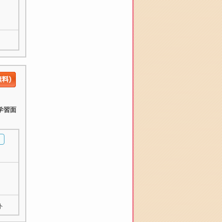
学習面
ト