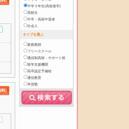
中学３年生(高校進学)
高校生
中卒・高校中退者
社会人
タイプを選ぶ
家庭教師
フリースクール
通信制高校・サポート校
留学支援機関
高卒認定予備校
通信教育
学習塾