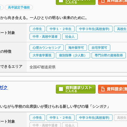
校
高卒認定予備校
だから向き合える。一人ひとりの明るい未来のために。
小学生
中学１・２年生
中学３年生(高校進学)
高校生
ポート対象
中卒・高校中退者
社会人
心理カウンセリング
海外留学可
自宅学習可
校の特徴
大学進学重視
個別指導（少人数）
専門分野の資格取得
学できるエリア
全国47都道府県
ガク
いながら学校の出席扱いが受けられる新しい学びの場「シンガク」
小学生
中学１・２年生
中学３年生(高校進学)
高校生
ポート対象
中卒・高校中退者
社会人