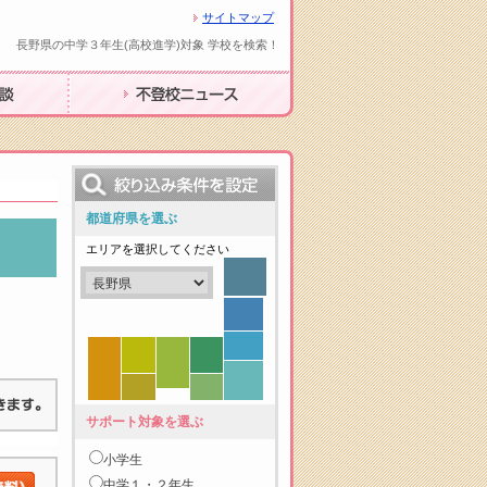
サイトマップ
長野県の中学３年生(高校進学)対象 学校を検索！
不登校ニュース
都道府県を選ぶ
エリアを選択してください
サポート対象を選ぶ
小学生
中学１・２年生