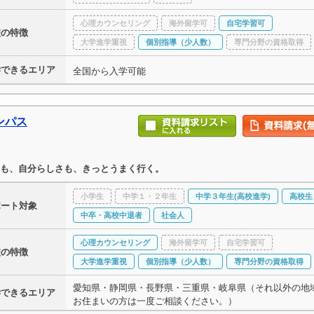
心理カウンセリング
海外留学可
自宅学習可
校の特徴
大学進学重視
個別指導（少人数）
専門分野の資格取得
学できるエリア
全国から入学可能
ンパス
も、自分らしさも、きっとうまく行く。
小学生
中学１・２年生
中学３年生(高校進学)
高校生
ポート対象
中卒・高校中退者
社会人
心理カウンセリング
海外留学可
自宅学習可
校の特徴
大学進学重視
個別指導（少人数）
専門分野の資格取得
愛知県・静岡県・長野県・三重県・岐阜県（それ以外の地
学できるエリア
お住まいの方は一度ご相談ください。）