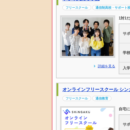
フリースクール
通信制高校・サポート
1対1
サ
学
詳細を見る
入
オンラインフリースクール シン
フリースクール
通信教育
自宅に
サ