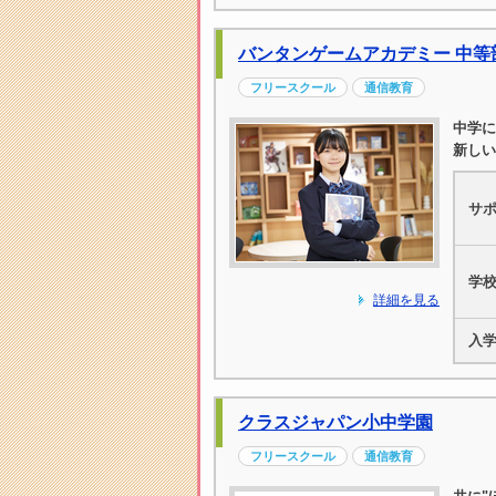
バンタンゲームアカデミー 中等
フリースクール
通信教育
中学に
新しい
サ
学
詳細を見る
入
クラスジャパン小中学園
フリースクール
通信教育