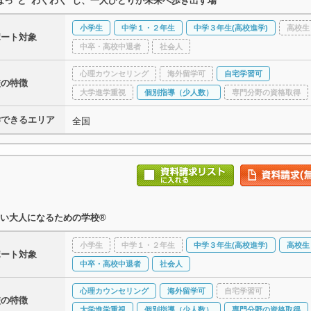
ほっ"と“わくわく”し、一人ひとりが未来へ歩き出す場
小学生
中学１・２年生
中学３年生(高校進学)
高校生
ポート対象
中卒・高校中退者
社会人
心理カウンセリング
海外留学可
自宅学習可
校の特徴
大学進学重視
個別指導（少人数）
専門分野の資格取得
学できるエリア
全国
い大人になるための学校®
小学生
中学１・２年生
中学３年生(高校進学)
高校生
ポート対象
中卒・高校中退者
社会人
心理カウンセリング
海外留学可
自宅学習可
校の特徴
大学進学重視
個別指導（少人数）
専門分野の資格取得