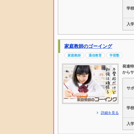
学
入
家庭教師のゴーイング
家庭教師
通信教育
学習塾
発達特
からサ
サ
学
詳細を見る
入