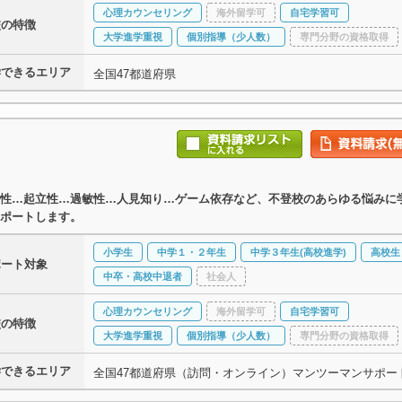
心理カウンセリング
海外留学可
自宅学習可
校の特徴
大学進学重視
個別指導（少人数）
専門分野の資格取得
学できるエリア
全国47都道府県
性…起立性…過敏性…人見知り…ゲーム依存など、不登校のあらゆる悩みに
ポートします。
小学生
中学１・２年生
中学３年生(高校進学)
高校生
ポート対象
中卒・高校中退者
社会人
心理カウンセリング
海外留学可
自宅学習可
校の特徴
大学進学重視
個別指導（少人数）
専門分野の資格取得
学できるエリア
全国47都道府県（訪問・オンライン）マンツーマンサポー