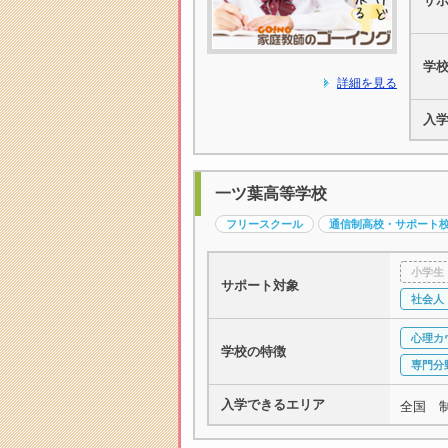
サ
学
詳細を見る
入
一ツ葉高等学校
フリースクール
通信制高校・サポート
小学生
サポート対象
社会人
心理カ
学校の特徴
専門分
入学できるエリア
全国 