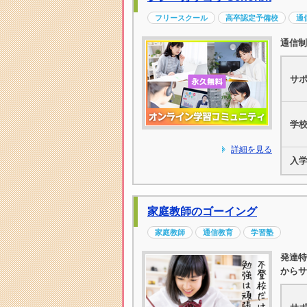
フリースクール
高卒認定予備校
通
通信制
サ
学
詳細を見る
入
家庭教師のゴーイング
家庭教師
通信教育
学習塾
発達特
からサ