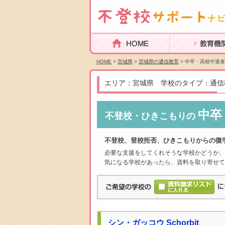
HOME
教育機関を探
HOME
>
宮城県
>
宮城県の通信教育
> 中卒・高校中退者
エリア：宮城県 学校のタイプ：通信
中卒
不登校・ひきこもりの
不登校、登校拒否、ひきこもりからの復
必要な支援をしてくれそうな学校かどうか、
気になる学校があったら、資料を取り寄せて
シン・ガッコウ Schorbit