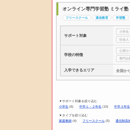
オンライン専門学習塾 ミライ塾
フリースクール
通信教育
学習塾
小学生
サポート対象
社会人
心理カ
学校の特徴
専門分
入学できるエリア
全国か
▼サポート対象を絞り込む
小学生
(6)
中学１・２年生
(10)
中学３年生
▼タイプを絞り込む
家庭教師
(4)
フリースクール
(5)
通信制高