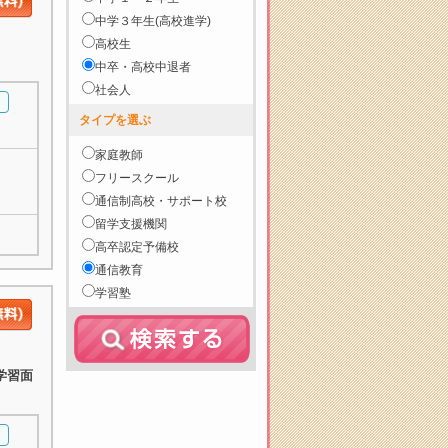
中学３年生(高校進学)
高校生
中卒・高校中退者
社会人
タイプを選ぶ
家庭教師
フリースクール
通信制高校・サポート校
留学支援機関
高卒認定予備校
通信教育
学習塾
学習面