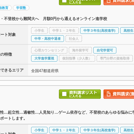
信教育
学習塾
・不登校から難関大へ 月額0円から通えるオンライン進学校
小学生
中学１・２年生
中学３年生(高校進学)
高校生
ポート対象
中卒・高校中退者
社会人
心理カウンセリング
海外留学可
自宅学習可
校の特徴
大学進学重視
個別指導（少人数）
専門分野の資格取得
学できるエリア
全国47都道府県
性…起立性…過敏性…人見知り…ゲーム依存など、不登校のあらゆる悩みに
ポートします。
小学生
中学１・２年生
中学３年生(高校進学)
高校生