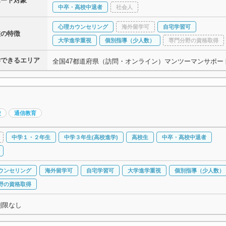
ポート対象
中卒・高校中退者
社会人
心理カウンセリング
海外留学可
自宅学習可
校の特徴
大学進学重視
個別指導（少人数）
専門分野の資格取得
学できるエリア
全国47都道府県（訪問・オンライン）マンツーマンサポー
校
通信教育
中学１・２年生
中学３年生(高校進学)
高校生
中卒・高校中退者
ウンセリング
海外留学可
自宅学習可
大学進学重視
個別指導（少人数）
野の資格取得
制限なし