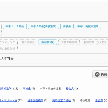
中学１・２年生
中学３年生(高校進学)
高校生
中卒・高校中退者
ウンセリング
海外留学可
自宅学習可
大学進学重視
個別指導（少人数）
野の資格取得
ら入学可能
(高校進学)
(11)
高校生
(6)
中卒・高校中退者
社会人
(1)
校・サポート校
(12)
留学支援機関
(2)
高卒認定予備校
(2)
通信教育
学習塾
(4)