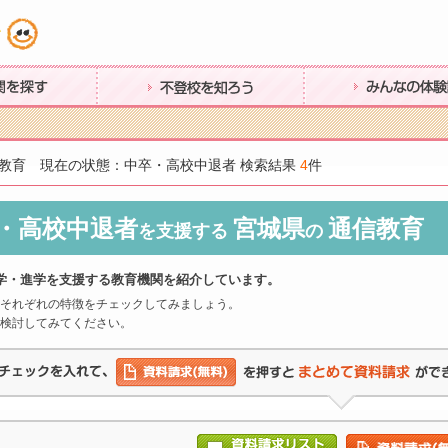
す
不登校を知ろう
みんなの体験談
教育 現在の状態：中卒・高校中退者 検索結果
4
件
・高校中退者
宮城県
通信教育
を支援する
の
学・進学を支援する教育機関を紹介しています。
それぞれの特徴をチェックしてみましょう。
検討してみてください。