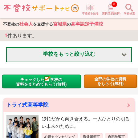
0
不登校を知る
資料請求(無料)
学校検索
社会人
宮城県
高卒認定予備校
不登校の
を支援する
の
1
件あります。
学校をもっと絞り込む
全部の学校の資料
チェックした
学校の
をもらう(無料)
資料をまとめてもらう(無料)
トライ式高等学院
1対1だから向き合える。一人ひとりの明る
い未来のために。
心理カウンセリング
海外留学可
自宅学習可