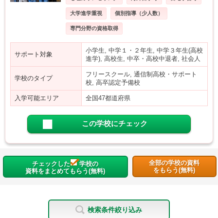
大学進学重視
個別指導（少人数）
専門分野の資格取得
小学生, 中学１・２年生, 中学３年生(高校
サポート対象
進学), 高校生, 中卒・高校中退者, 社会人
フリースクール, 通信制高校・サポート
学校のタイプ
校, 高卒認定予備校
入学可能エリア
全国47都道府県
この学校にチェック
全部の学校の資料
チェックした
学校の
をもらう(無料)
資料をまとめてもらう(無料)
検索条件絞り込み