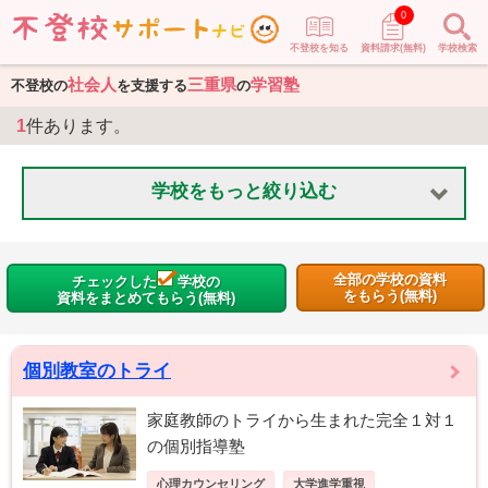
0
不登校を知る
資料請求(無料)
学校検索
社会人
三重県
学習塾
不登校の
を支援する
の
1
件あります。
学校をもっと絞り込む
全部の学校の資料
チェックした
学校の
をもらう(無料)
資料をまとめてもらう(無料)
個別教室のトライ
家庭教師のトライから生まれた完全１対１
の個別指導塾
心理カウンセリング
大学進学重視