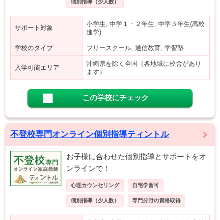
個別指導（少人数）
小学生, 中学１・２年生, 中学３年生(高校
サポート対象
進学)
学校のタイプ
フリースクール, 通信教育, 学習塾
沖縄県を除く全国（各地域に校舎があり
入学可能エリア
ます）
この学校にチェック
不登校専門オンライン個別指導ティントル
お子様に合わせた個別指導とサポートをオ
ンラインで！
心理カウンセリング
自宅学習可
個別指導（少人数）
専門分野の資格取得