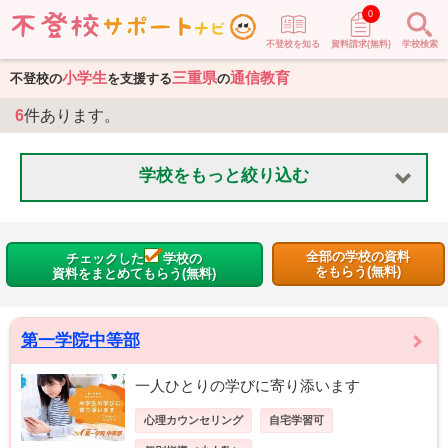
0
不登校を知る
資料請求(無料)
学校検索
小学生
三重県
通信教育
不登校の
を支援する
の
6
件あります。
学校をもっと絞り込む
全部の学校の資料
チェックした
学校の
をもらう(無料)
資料をまとめてもらう(無料)
第一学院中等部
一人ひとりの学びに寄り添います
心理カウンセリング
自宅学習可