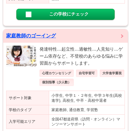
この学校にチェック
家庭教師のゴーイング
発達特性…起立性…過敏性…人見知り…ゲ
ーム依存など、不登校のあらゆる悩みに学
習面からサポートします。
心理カウンセリング
自宅学習可
大学進学重視
個別指導（少人数）
小学生, 中学１・２年生, 中学３年生(高校
サポート対象
進学), 高校生, 中卒・高校中退者
学校のタイプ
家庭教師, 通信教育, 学習塾
全国47都道府県（訪問・オンライン）マ
入学可能エリア
ンツーマンサポート