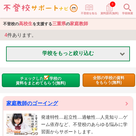
0
不登校を知る
資料請求(無料)
学校検索
高校生
三重県
家庭教師
不登校の
を支援する
の
4
件あります。
学校をもっと絞り込む
全部の学校の資料
チェックした
学校の
をもらう(無料)
資料をまとめてもらう(無料)
家庭教師のゴーイング
発達特性…起立性…過敏性…人見知り…ゲ
ーム依存など、不登校のあらゆる悩みに学
習面からサポートします。