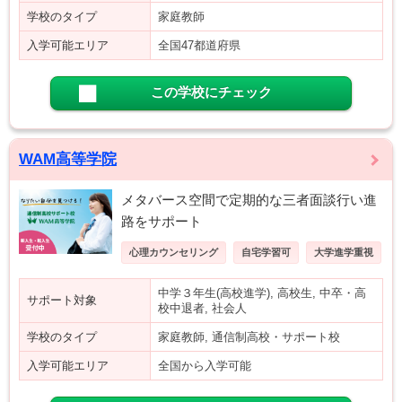
学校のタイプ
家庭教師
入学可能エリア
全国47都道府県
この学校にチェック
WAM高等学院
メタバース空間で定期的な三者面談行い進
路をサポート
心理カウンセリング
自宅学習可
大学進学重視
中学３年生(高校進学), 高校生, 中卒・高
サポート対象
校中退者, 社会人
学校のタイプ
家庭教師, 通信制高校・サポート校
入学可能エリア
全国から入学可能