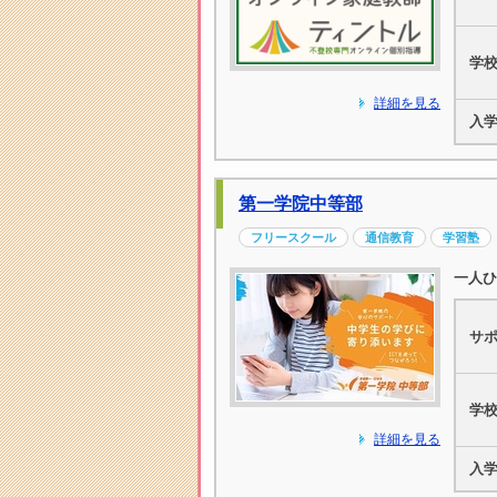
学
詳細を見る
入
第一学院中等部
フリースクール
通信教育
学習塾
一人ひ
サ
学
詳細を見る
入