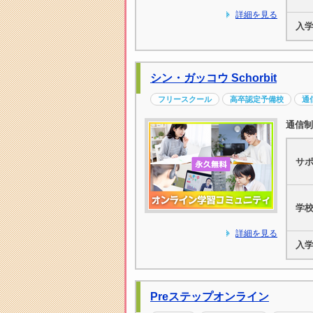
詳細を見る
入
シン・ガッコウ Schorbit
フリースクール
高卒認定予備校
通
通信制
サ
学
詳細を見る
入
Preステップオンライン