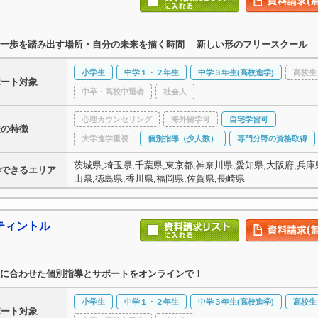
な一歩を踏み出す場所・自分の未来を描く時間 新しい形のフリースクール
小学生
中学１・２年生
中学３年生(高校進学)
高校生
ポート対象
中卒・高校中退者
社会人
心理カウンセリング
海外留学可
自宅学習可
校の特徴
大学進学重視
個別指導（少人数）
専門分野の資格取得
茨城県,埼玉県,千葉県,東京都,神奈川県,愛知県,大阪府,兵庫県
学できるエリア
山県,徳島県,香川県,福岡県,佐賀県,長崎県
ティントル
に合わせた個別指導とサポートをオンラインで！
小学生
中学１・２年生
中学３年生(高校進学)
高校生
ポート対象