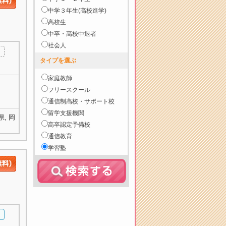
中学３年生(高校進学)
高校生
中卒・高校中退者
社会人
タイプを選ぶ
家庭教師
フリースクール
通信制高校・サポート校
留学支援機関
, 岡
高卒認定予備校
通信教育
学習塾