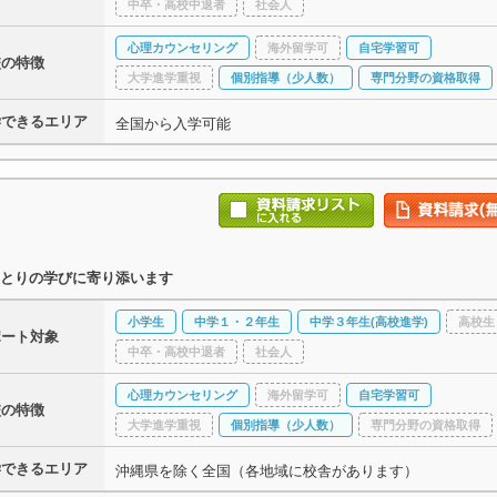
中卒・高校中退者
社会人
心理カウンセリング
海外留学可
自宅学習可
校の特徴
大学進学重視
個別指導（少人数）
専門分野の資格取得
学できるエリア
全国から入学可能
とりの学びに寄り添います
小学生
中学１・２年生
中学３年生(高校進学)
高校生
ポート対象
中卒・高校中退者
社会人
心理カウンセリング
海外留学可
自宅学習可
校の特徴
大学進学重視
個別指導（少人数）
専門分野の資格取得
学できるエリア
沖縄県を除く全国（各地域に校舎があります）