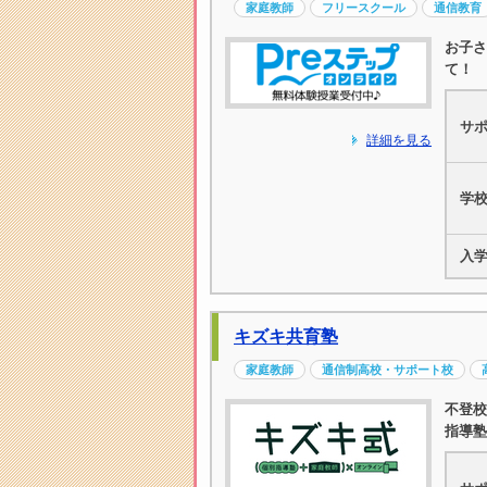
家庭教師
フリースクール
通信教育
お子さ
て！
サ
詳細を見る
学
入
キズキ共育塾
家庭教師
通信制高校・サポート校
不登校
指導塾