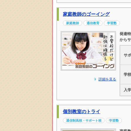
家庭教師のゴーイング
家庭教師
通信教育
学習塾
発達特
からサ
サ
学
詳細を見る
入
個別教室のトライ
通信制高校・サポート校
学習塾