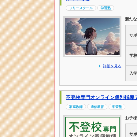
フリースクール
学習塾
新た
サ
学
詳細を見る
入
不登校専門オンライン個別指導
家庭教師
通信教育
学習塾
お子様
サ