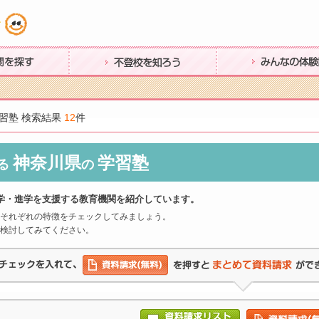
す
不登校を知ろう
みんなの体験談
習塾 検索結果
12
件
神奈川県
学習塾
る
の
学・進学を支援する教育機関を紹介しています。
それぞれの特徴をチェックしてみましょう。
検討してみてください。