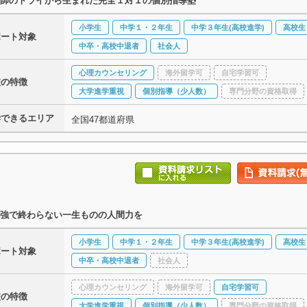
師のトライから生まれた完全１対１の個別指導塾
小学生
中学１・２年生
中学３年生(高校進学)
高校生
ポート対象
中卒・高校中退者
社会人
心理カウンセリング
海外留学可
自宅学習可
校の特徴
大学進学重視
個別指導（少人数）
専門分野の資格取得
学できるエリア
全国47都道府県
強で終わらない一生ものの人間力を
小学生
中学１・２年生
中学３年生(高校進学)
高校生
ポート対象
中卒・高校中退者
社会人
心理カウンセリング
海外留学可
自宅学習可
校の特徴
大学進学重視
個別指導（少人数）
専門分野の資格取得