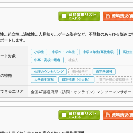
性…起立性…過敏性…人見知り…ゲーム依存など、不登校のあらゆる悩みに
ポートします。
小学生
中学１・２年生
中学３年生(高校進学)
高校生
ポート対象
中卒・高校中退者
社会人
心理カウンセリング
海外留学可
自宅学習可
校の特徴
大学進学重視
個別指導（少人数）
専門分野の資格取得
学できるエリア
全国47都道府県（訪問・オンライン）マンツーマンサポー