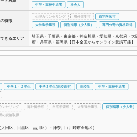
ポート対象
中卒・高校中退者
社会人
心理カウンセリング
海外留学可
自宅学習可
校の特徴
大学進学重視
個別指導（少人数）
専門分野の資格取得
埼玉県・千葉県・東京都・神奈川県・愛知県・京都府・大
学できるエリア
府・兵庫県・福岡県【日本全国からオンライン受講可能】
中学１・２年生
中学３年生(高校進学)
高校生
中卒・高校中退者
ウンセリング
海外留学可
自宅学習可
大学進学重視
個別指導（少人数）
野の資格取得
（大田区、目黒区、品川区）・神奈川（川崎市全地区）