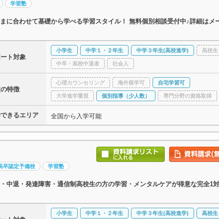
学習塾
まに合わせて基礎から学べる学習スタイル！ 無料個別相談受付中♪詳細はメ
小学生
中学１・２年生
中学３年生(高校進学)
高校生
ポート対象
中卒・高校中退者
社会人
心理カウンセリング
海外留学可
自宅学習可
校の特徴
大学進学重視
個別指導（少人数）
専門分野の資格取得
学できるエリア
全国から入学可能
高卒認定予備校
学習塾
・中退・発達障害・通信制高校生の方の学習・メンタルケアが得意な完全1対
小学生
中学１・２年生
中学３年生(高校進学)
高校生