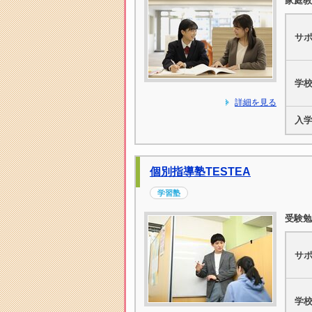
家庭教
サ
学
詳細を見る
入
個別指導塾TESTEA
学習塾
受験勉
サ
学