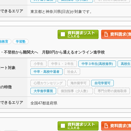
学できるエリア
東京都と神奈川県(日吉)が対象です。
信教育
学習塾
・不登校から難関大へ 月額0円から通えるオンライン進学校
小学生
中学１・２年生
中学３年生(高校進学)
高校生
ポート対象
中卒・高校中退者
社会人
心理カウンセリング
海外留学可
自宅学習可
校の特徴
大学進学重視
個別指導（少人数）
専門分野の資格取得
学できるエリア
全国47都道府県