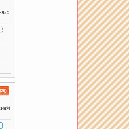
ールに
1個別