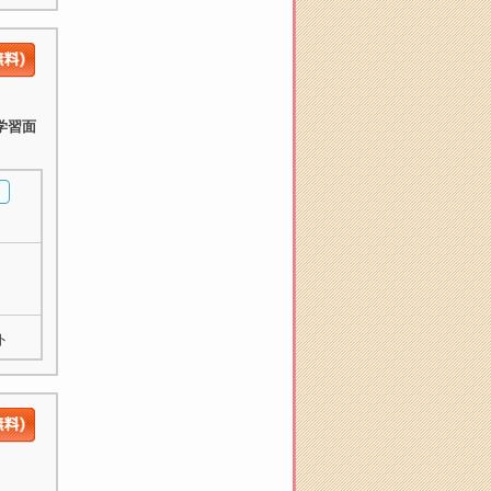
学習面
ト