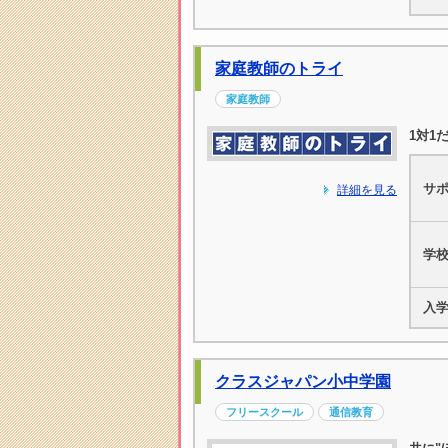
家庭教師のトライ
家庭教師
1対1
サ
詳細を見る
学
入
クラスジャパン小中学園
フリースクール
通信教育