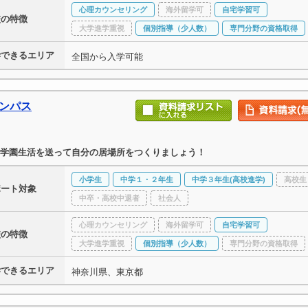
心理カウンセリング
海外留学可
自宅学習可
校の特徴
大学進学重視
個別指導（少人数）
専門分野の資格取得
学できるエリア
全国から入学可能
ャンパス
学園生活を送って自分の居場所をつくりましょう！
小学生
中学１・２年生
中学３年生(高校進学)
高校生
ポート対象
中卒・高校中退者
社会人
心理カウンセリング
海外留学可
自宅学習可
校の特徴
大学進学重視
個別指導（少人数）
専門分野の資格取得
学できるエリア
神奈川県、東京都