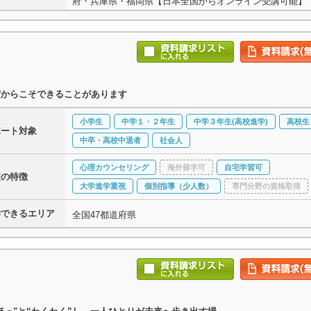
府・兵庫県・福岡県【日本全国からオンライン受講可能】
だからこそできることがあります
小学生
中学１・２年生
中学３年生(高校進学)
高校生
ポート対象
中卒・高校中退者
社会人
心理カウンセリング
海外留学可
自宅学習可
校の特徴
大学進学重視
個別指導（少人数）
専門分野の資格取得
学できるエリア
全国47都道府県