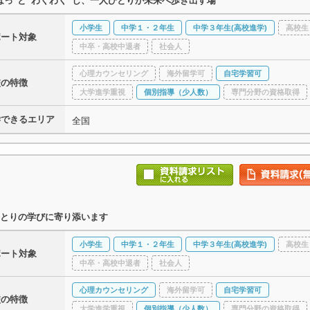
ほっ"と“わくわく”し、一人ひとりが未来へ歩き出す場
小学生
中学１・２年生
中学３年生(高校進学)
高校生
ポート対象
中卒・高校中退者
社会人
心理カウンセリング
海外留学可
自宅学習可
校の特徴
大学進学重視
個別指導（少人数）
専門分野の資格取得
学できるエリア
全国
とりの学びに寄り添います
小学生
中学１・２年生
中学３年生(高校進学)
高校生
ポート対象
中卒・高校中退者
社会人
心理カウンセリング
海外留学可
自宅学習可
校の特徴
大学進学重視
個別指導（少人数）
専門分野の資格取得