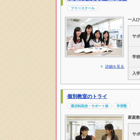
フリースクール
一人ひ
サ
学
詳細を見る
入
個別教室のトライ
通信制高校・サポート校
学習塾
家庭教
サ