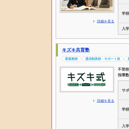
学
詳細を見る
入
キズキ共育塾
家庭教師
通信制高校・サポート校
不登校
指導塾
サ
詳細を見る
学
入