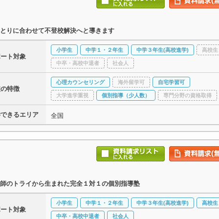
とりに合わせて不登校解決へと導きます
小学生
中学１・２年生
中学３年生(高校進学)
高校生
ポート対象
中卒・高校中退者
社会人
心理カウンセリング
海外留学可
自宅学習可
校の特徴
大学進学重視
個別指導（少人数）
専門分野の資格取得
学できるエリア
全国
師のトライから生まれた完全１対１の個別指導塾
小学生
中学１・２年生
中学３年生(高校進学)
高校生
ポート対象
中卒・高校中退者
社会人