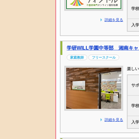
学
詳細を見る
入
学研WILL学園中等部 湘南キ
家庭教師
フリースクール
楽しい
サ
学
詳細を見る
入