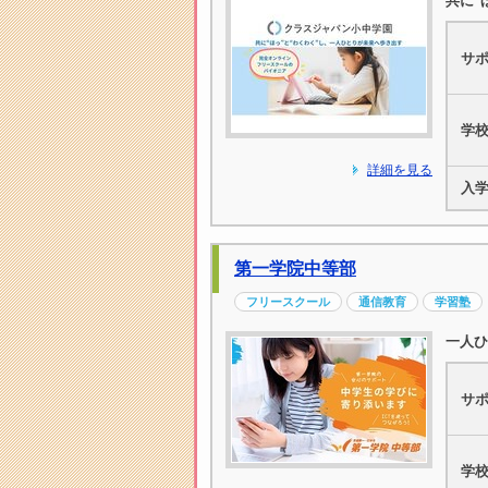
共に"
サ
学
詳細を見る
入
第一学院中等部
フリースクール
通信教育
学習塾
一人ひ
サ
学