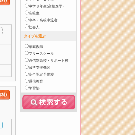
中学３年生(高校進学)
高校生
中卒・高校中退者
社会人
タイプを選ぶ
家庭教師
フリースクール
通信制高校・サポート校
留学支援機関
高卒認定予備校
通信教育
学習塾