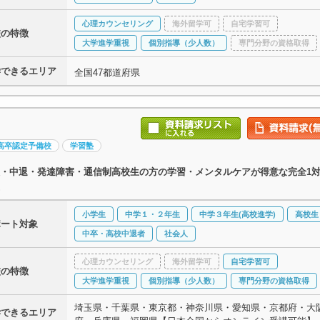
心理カウンセリング
海外留学可
自宅学習可
校の特徴
大学進学重視
個別指導（少人数）
専門分野の資格取得
学できるエリア
全国47都道府県
高卒認定予備校
学習塾
・中退・発達障害・通信制高校生の方の学習・メンタルケアが得意な完全1対
小学生
中学１・２年生
中学３年生(高校進学)
高校生
ポート対象
中卒・高校中退者
社会人
心理カウンセリング
海外留学可
自宅学習可
校の特徴
大学進学重視
個別指導（少人数）
専門分野の資格取得
埼玉県・千葉県・東京都・神奈川県・愛知県・京都府・大
学できるエリア