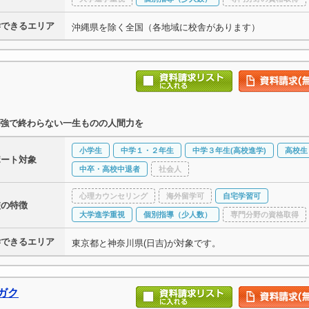
学できるエリア
沖縄県を除く全国（各地域に校舎があります）
強で終わらない一生ものの人間力を
小学生
中学１・２年生
中学３年生(高校進学)
高校生
ポート対象
中卒・高校中退者
社会人
心理カウンセリング
海外留学可
自宅学習可
校の特徴
大学進学重視
個別指導（少人数）
専門分野の資格取得
学できるエリア
東京都と神奈川県(日吉)が対象です。
ガク