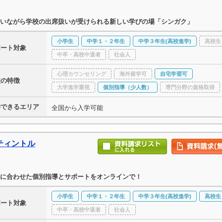
いながら学校の出席扱いが受けられる新しい学びの場「シンガク」
小学生
中学１・２年生
中学３年生(高校進学)
高校生
ポート対象
中卒・高校中退者
社会人
心理カウンセリング
海外留学可
自宅学習可
校の特徴
大学進学重視
個別指導（少人数）
専門分野の資格取得
学できるエリア
全国から入学可能
ティントル
に合わせた個別指導とサポートをオンラインで！
小学生
中学１・２年生
中学３年生(高校進学)
高校生
ポート対象
中卒・高校中退者
社会人