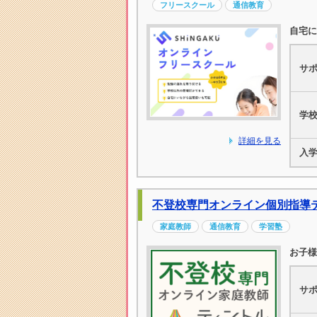
フリースクール
通信教育
自宅に
サ
学
詳細を見る
入
不登校専門オンライン個別指導
家庭教師
通信教育
学習塾
お子様
サ