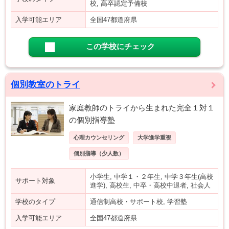
校, 高卒認定予備校
入学可能エリア
全国47都道府県
この学校にチェック
個別教室のトライ
家庭教師のトライから生まれた完全１対１
の個別指導塾
心理カウンセリング
大学進学重視
個別指導（少人数）
小学生, 中学１・２年生, 中学３年生(高校
サポート対象
進学), 高校生, 中卒・高校中退者, 社会人
学校のタイプ
通信制高校・サポート校, 学習塾
入学可能エリア
全国47都道府県