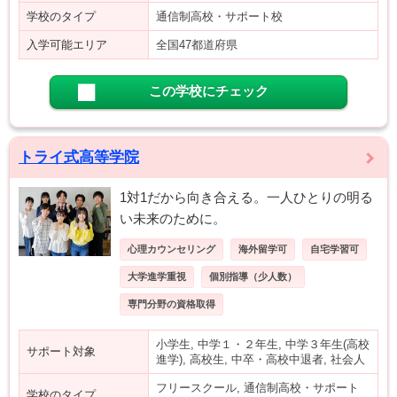
学校のタイプ
通信制高校・サポート校
入学可能エリア
全国47都道府県
この学校にチェック
トライ式高等学院
1対1だから向き合える。一人ひとりの明る
い未来のために。
心理カウンセリング
海外留学可
自宅学習可
大学進学重視
個別指導（少人数）
専門分野の資格取得
小学生, 中学１・２年生, 中学３年生(高校
サポート対象
進学), 高校生, 中卒・高校中退者, 社会人
フリースクール, 通信制高校・サポート
学校のタイプ