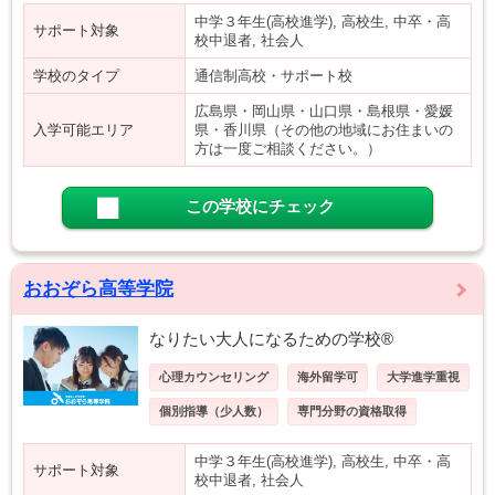
中学３年生(高校進学), 高校生, 中卒・高
サポート対象
校中退者, 社会人
学校のタイプ
通信制高校・サポート校
広島県・岡山県・山口県・島根県・愛媛
入学可能エリア
県・香川県（その他の地域にお住まいの
方は一度ご相談ください。）
この学校にチェック
おおぞら高等学院
なりたい大人になるための学校®
心理カウンセリング
海外留学可
大学進学重視
個別指導（少人数）
専門分野の資格取得
中学３年生(高校進学), 高校生, 中卒・高
サポート対象
校中退者, 社会人