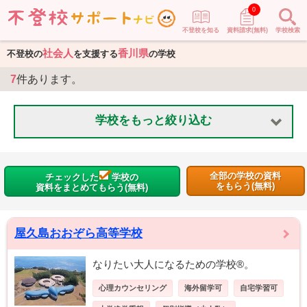
0
不登校を知る
資料請求(無料)
学校検索
社会人
香川県
不登校の
を支援する
の学校
7
件あります。
学校をもっと絞り込む
全部の学校の資料
チェックした
学校の
をもらう(無料)
資料をまとめてもらう(無料)
屋久島おおぞら高等学校
なりたい大人になるための学校®。
心理カウンセリング
海外留学可
自宅学習可