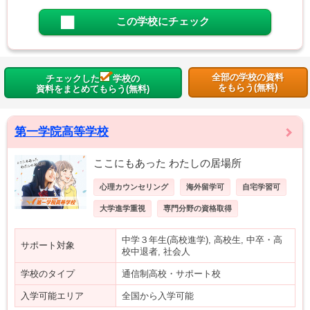
この学校にチェック
全部の学校の資料
チェックした
学校の
をもらう(無料)
資料をまとめてもらう(無料)
第一学院高等学校
ここにもあった わたしの居場所
心理カウンセリング
海外留学可
自宅学習可
大学進学重視
専門分野の資格取得
中学３年生(高校進学), 高校生, 中卒・高
サポート対象
校中退者, 社会人
学校のタイプ
通信制高校・サポート校
入学可能エリア
全国から入学可能