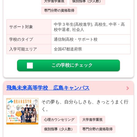
大学進学重視
個別指導（少人数）
専門分野の資格取得
中学３年生(高校進学), 高校生, 中卒・高
サポート対象
校中退者, 社会人
学校のタイプ
通信制高校・サポート校
入学可能エリア
全国47都道府県
この学校にチェック
飛鳥未来高等学校 広島キャンパス
その夢も、自分らしさも、きっとうまく行
く。
心理カウンセリング
大学進学重視
個別指導（少人数）
専門分野の資格取得