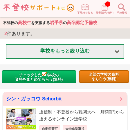
0
不登校を知る
資料請求(無料)
学校検索
高校生
岩手県
高卒認定予備校
不登校の
を支援する
の
2
件あります。
学校をもっと絞り込む
全部の学校の資料
チェックした
学校の
をもらう(無料)
資料をまとめてもらう(無料)
シン・ガッコウ Schorbit
通信制・不登校から難関大へ 月額0円から
通えるオンライン進学校
自宅学習可
大学進学重視