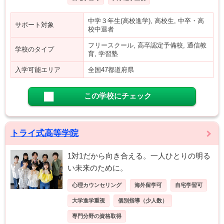
中学３年生(高校進学), 高校生, 中卒・高
サポート対象
校中退者
フリースクール, 高卒認定予備校, 通信教
学校のタイプ
育, 学習塾
入学可能エリア
全国47都道府県
この学校にチェック
トライ式高等学院
1対1だから向き合える。一人ひとりの明る
い未来のために。
心理カウンセリング
海外留学可
自宅学習可
大学進学重視
個別指導（少人数）
専門分野の資格取得