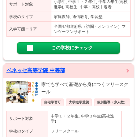
小学生, 中学１・２年生, 中学３年生(高校
サポート対象
進学), 高校生, 中卒・高校中退者
学校のタイプ
家庭教師, 通信教育, 学習塾
全国47都道府県（訪問・オンライン）マ
入学可能エリア
ンツーマンサポート
この学校にチェック
ベネッセ高等学院 中等部
家でも学べて基礎から身につくフリースク
ール
自宅学習可
大学進学重視
個別指導（少人数）
中学１・２年生, 中学３年生(高校進
サポート対象
学)
学校のタイプ
フリースクール