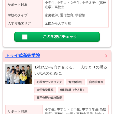
小学生, 中学１・２年生, 中学３年生(高校
サポート対象
進学), 高校生
学校のタイプ
家庭教師, 通信教育, 学習塾
入学可能エリア
全国から入学可能
この学校にチェック
トライ式高等学院
1対1だから向き合える。一人ひとりの明る
い未来のために。
心理カウンセリング
海外留学可
自宅学習可
大学進学重視
個別指導（少人数）
専門分野の資格取得
小学生, 中学１・２年生, 中学３年生(高校
サポート対象
進学), 高校生, 中卒・高校中退者, 社会人