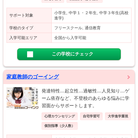
小学生, 中学１・２年生, 中学３年生(高校
サポート対象
進学)
学校のタイプ
フリースクール, 通信教育
入学可能エリア
全国から入学可能
この学校にチェック
家庭教師のゴーイング
発達特性…起立性…過敏性…人見知り…ゲ
ーム依存など、不登校のあらゆる悩みに学
習面からサポートします。
心理カウンセリング
自宅学習可
大学進学重視
個別指導（少人数）