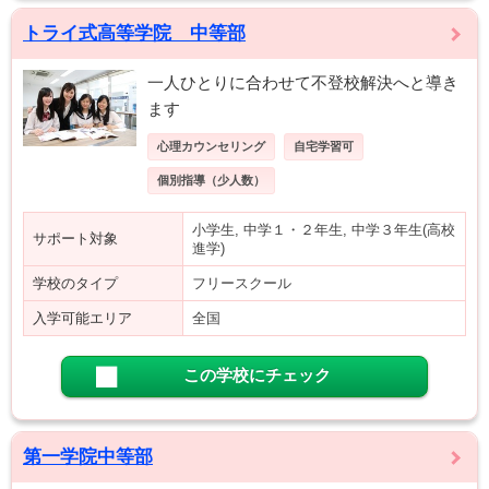
トライ式高等学院 中等部
一人ひとりに合わせて不登校解決へと導き
ます
心理カウンセリング
自宅学習可
個別指導（少人数）
小学生, 中学１・２年生, 中学３年生(高校
サポート対象
進学)
学校のタイプ
フリースクール
入学可能エリア
全国
この学校にチェック
第一学院中等部