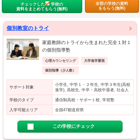
全部の学校の資料
チェックした
学校の
をもらう(無料)
資料をまとめてもらう(無料)
個別教室のトライ
家庭教師のトライから生まれた完全１対１
の個別指導塾
心理カウンセリング
大学進学重視
個別指導（少人数）
小学生, 中学１・２年生, 中学３年生(高校
サポート対象
進学), 高校生, 中卒・高校中退者, 社会人
学校のタイプ
通信制高校・サポート校, 学習塾
入学可能エリア
全国47都道府県
この学校にチェック