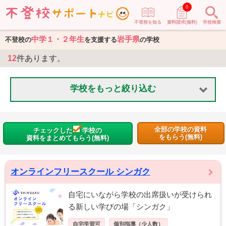
0
不登校を知る
資料請求(無料)
学校検索
中学１・２年生
岩手県
不登校の
を支援する
の学校
12
件あります。
学校をもっと絞り込む
全部の学校の資料
チェックした
学校の
をもらう(無料)
資料をまとめてもらう(無料)
オンラインフリースクール シンガク
自宅にいながら学校の出席扱いが受けられ
る新しい学びの場「シンガク」
自宅学習可
個別指導（少人数）