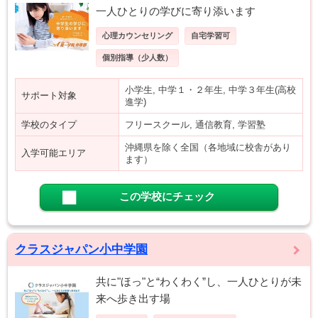
一人ひとりの学びに寄り添います
心理カウンセリング
自宅学習可
個別指導（少人数）
小学生, 中学１・２年生, 中学３年生(高校
サポート対象
進学)
学校のタイプ
フリースクール, 通信教育, 学習塾
沖縄県を除く全国（各地域に校舎があり
入学可能エリア
ます）
この学校にチェック
クラスジャパン小中学園
共に"ほっ"と“わくわく”し、一人ひとりが未
来へ歩き出す場