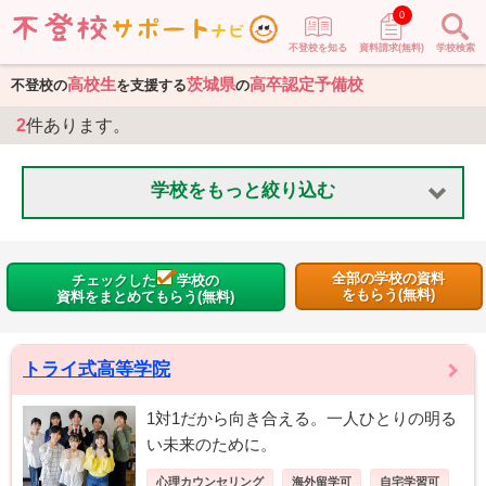
0
不登校を知る
資料請求(無料)
学校検索
高校生
茨城県
高卒認定予備校
不登校の
を支援する
の
2
件あります。
学校をもっと絞り込む
全部の学校の資料
チェックした
学校の
をもらう(無料)
資料をまとめてもらう(無料)
トライ式高等学院
1対1だから向き合える。一人ひとりの明る
い未来のために。
心理カウンセリング
海外留学可
自宅学習可