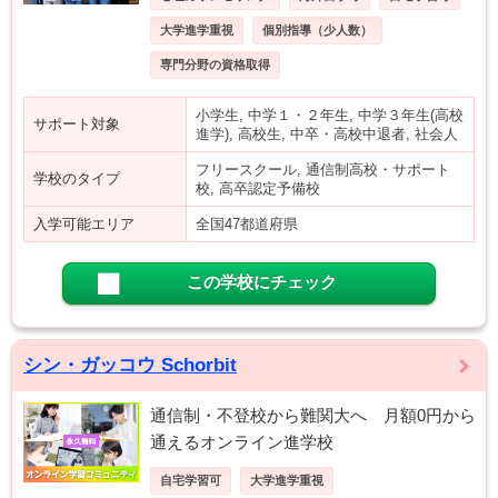
大学進学重視
個別指導（少人数）
専門分野の資格取得
小学生, 中学１・２年生, 中学３年生(高校
サポート対象
進学), 高校生, 中卒・高校中退者, 社会人
フリースクール, 通信制高校・サポート
学校のタイプ
校, 高卒認定予備校
入学可能エリア
全国47都道府県
この学校にチェック
シン・ガッコウ Schorbit
通信制・不登校から難関大へ 月額0円から
通えるオンライン進学校
自宅学習可
大学進学重視