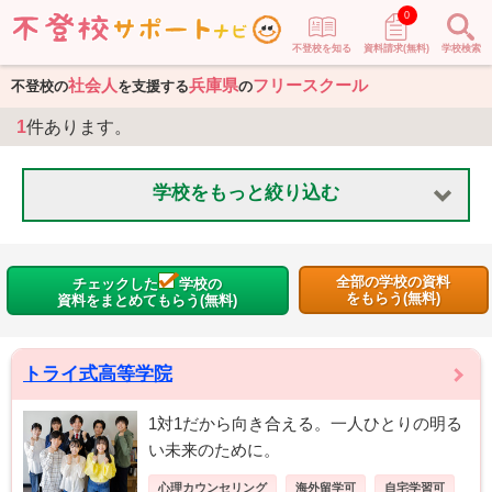
0
不登校を知る
資料請求(無料)
学校検索
社会人
兵庫県
フリースクール
不登校の
を支援する
の
1
件あります。
学校をもっと絞り込む
全部の学校の資料
チェックした
学校の
をもらう(無料)
資料をまとめてもらう(無料)
トライ式高等学院
1対1だから向き合える。一人ひとりの明る
い未来のために。
心理カウンセリング
海外留学可
自宅学習可