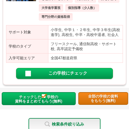
大学進学重視
個別指導（少人数）
専門分野の資格取得
小学生, 中学１・２年生, 中学３年生(高校
サポート対象
進学), 高校生, 中卒・高校中退者, 社会人
フリースクール, 通信制高校・サポート
学校のタイプ
校, 高卒認定予備校
入学可能エリア
全国47都道府県
この学校にチェック
全部の学校の資料
チェックした
学校の
をもらう(無料)
資料をまとめてもらう(無料)
検索条件絞り込み