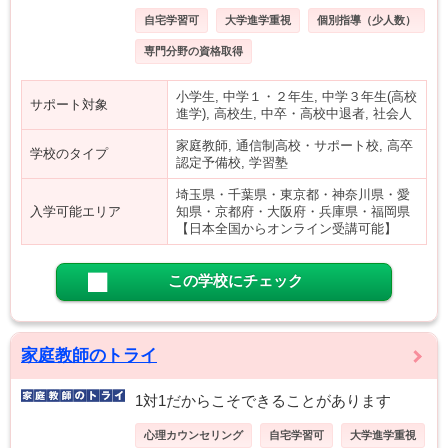
自宅学習可
大学進学重視
個別指導（少人数）
専門分野の資格取得
小学生, 中学１・２年生, 中学３年生(高校
サポート対象
進学), 高校生, 中卒・高校中退者, 社会人
家庭教師, 通信制高校・サポート校, 高卒
学校のタイプ
認定予備校, 学習塾
埼玉県・千葉県・東京都・神奈川県・愛
入学可能エリア
知県・京都府・大阪府・兵庫県・福岡県
【日本全国からオンライン受講可能】
この学校にチェック
家庭教師のトライ
1対1だからこそできることがあります
心理カウンセリング
自宅学習可
大学進学重視