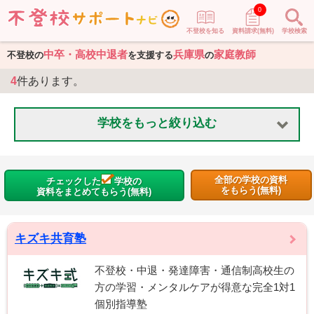
0
不登校を知る
資料請求(無料)
学校検索
中卒・高校中退者
兵庫県
家庭教師
不登校の
を支援する
の
4
件あります。
学校をもっと絞り込む
全部の学校の資料
チェックした
学校の
をもらう(無料)
資料をまとめてもらう(無料)
キズキ共育塾
不登校・中退・発達障害・通信制高校生の
方の学習・メンタルケアが得意な完全1対1
個別指導塾