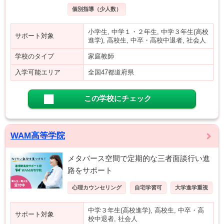
個別指導（少人数）
小学生, 中学１・２年生, 中学３年生(高校
サポート対象
進学), 高校生, 中卒・高校中退者, 社会人
学校のタイプ
家庭教師
入学可能エリア
全国47都道府県
この学校にチェック
WAM高等学院
メタバース空間で定期的な三者面談行い進
路をサポート
心理カウンセリング
自宅学習可
大学進学重視
中学３年生(高校進学), 高校生, 中卒・高
サポート対象
校中退者, 社会人