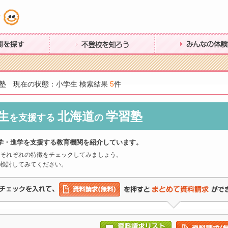
す
不登校を知ろう
みんなの体験談
塾 現在の状態：小学生 検索結果
5
件
生
北海道
学習塾
を支援する
の
学・進学を支援する教育機関を紹介しています。
それぞれの特徴をチェックしてみましょう。
検討してみてください。