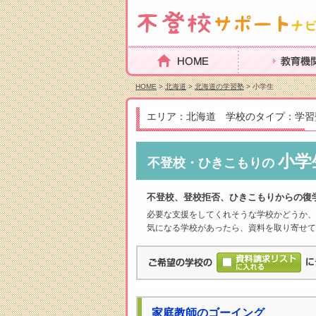
HOME
教育機関を探
HOME
>
北海道
>
北海道の学習塾
> 小学生
エリア：北海道 学校のタイプ：学習
小学
不登校・ひきこもりの
不登校、登校拒否、ひきこもりからの復
必要な支援をしてくれそうな学校かどうか、
気になる学校があったら、資料を取り寄せて
家庭教師のゴーイング