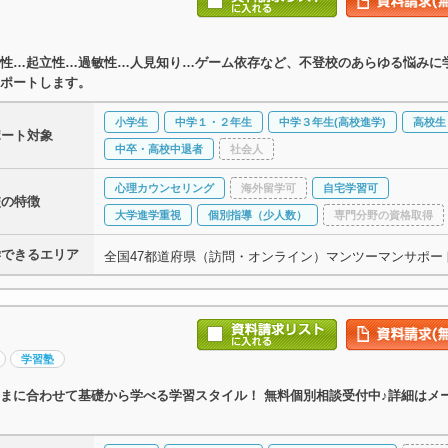
性…起立性…過敏性…人見知り…ゲーム依存など、不登校のあらゆる悩みに
ポートします。
小学生
中学１・２年生
中学３年生(高校進学)
高校生
ポート対象
中卒・高校中退者
社会人
心理カウンセリング
海外留学可
自宅学習可
校の特徴
大学進学重視
個別指導（少人数）
専門分野の資格取得
学できるエリア
全国47都道府県（訪問・オンライン）マンツーマンサポー
学習塾
まに合わせて基礎から学べる学習スタイル！ 無料個別相談受付中♪詳細はメ