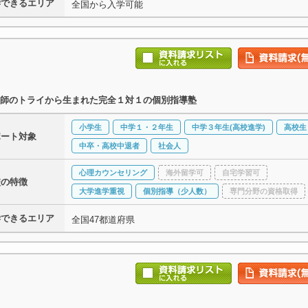
学できるエリア
全国から入学可能
師のトライから生まれた完全１対１の個別指導塾
小学生
中学１・２年生
中学３年生(高校進学)
高校生
ポート対象
中卒・高校中退者
社会人
心理カウンセリング
海外留学可
自宅学習可
校の特徴
大学進学重視
個別指導（少人数）
専門分野の資格取得
学できるエリア
全国47都道府県