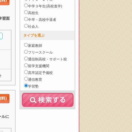
中学３年生(高校進学)
高校生
学習面
中卒・高校中退者
社会人
タイプを選ぶ
家庭教師
フリースクール
通信制高校・サポート校
留学支援機関
高卒認定予備校
ト
通信教育
学習塾
ールに