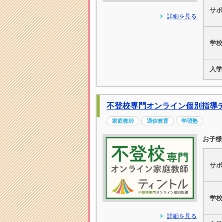
サ
詳細を見る
学
入
不登校専門オンライン個別指導
家庭教師
通信教育
学習塾
お子様
サ
学
詳細を見る