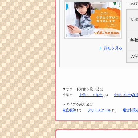
一人ひ
サ
学
詳細を見る
入
▼サポート対象を絞り込む
小学生
中学１・２年生
(6)
中学３年生(高校
▼タイプを絞り込む
家庭教師
(7)
フリースクール
(9)
通信制高