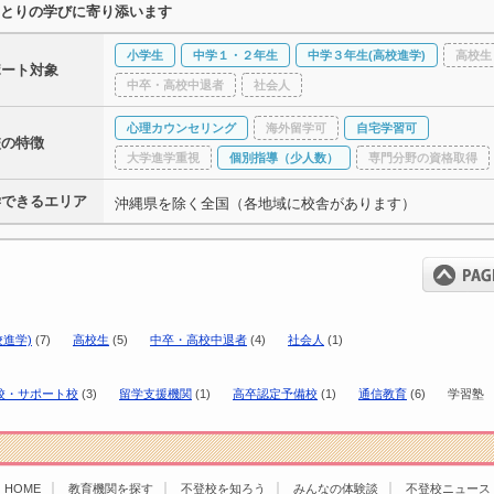
とりの学びに寄り添います
小学生
中学１・２年生
中学３年生(高校進学)
高校生
ポート対象
中卒・高校中退者
社会人
心理カウンセリング
海外留学可
自宅学習可
校の特徴
大学進学重視
個別指導（少人数）
専門分野の資格取得
学できるエリア
沖縄県を除く全国（各地域に校舎があります）
進学)
(7)
高校生
(5)
中卒・高校中退者
(4)
社会人
(1)
校・サポート校
(3)
留学支援機関
(1)
高卒認定予備校
(1)
通信教育
(6)
学習塾
HOME
教育機関を探す
不登校を知ろう
みんなの体験談
不登校ニュース