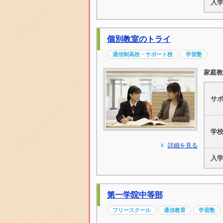
入
個別教室のトライ
通信制高校・サポート校
学習塾
家庭教
サ
学
詳細を見る
入
第一学院中等部
フリースクール
通信教育
学習塾