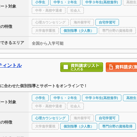
小学生
中学１・２年生
中学３年生(高校進学)
高校生
ポート対象
中卒・高校中退者
社会人
心理カウンセリング
海外留学可
自宅学習可
校の特徴
大学進学重視
個別指導（少人数）
専門分野の資格取得
学できるエリア
全国から入学可能
ティントル
に合わせた個別指導とサポートをオンラインで！
小学生
中学１・２年生
中学３年生(高校進学)
高校生
ポート対象
中卒・高校中退者
社会人
心理カウンセリング
海外留学可
自宅学習可
校の特徴
大学進学重視
個別指導（少人数）
専門分野の資格取得