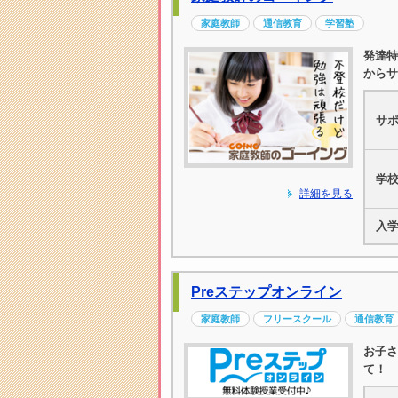
家庭教師
通信教育
学習塾
発達特
からサ
サ
学
詳細を見る
入
Preステップオンライン
家庭教師
フリースクール
通信教育
お子さ
て！