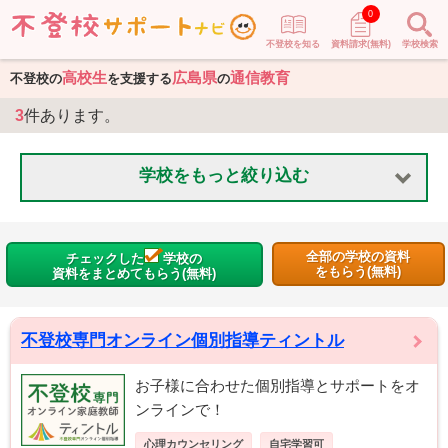
0
不登校を知る
資料請求(無料)
学校検索
高校生
広島県
通信教育
不登校の
を支援する
の
3
件あります。
学校をもっと絞り込む
全部の学校の資料
チェックした
学校の
をもらう(無料)
資料をまとめてもらう(無料)
不登校専門オンライン個別指導ティントル
お子様に合わせた個別指導とサポートをオ
ンラインで！
心理カウンセリング
自宅学習可