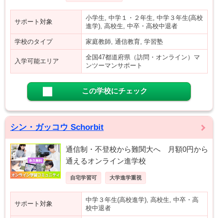
小学生, 中学１・２年生, 中学３年生(高校
サポート対象
進学), 高校生, 中卒・高校中退者
学校のタイプ
家庭教師, 通信教育, 学習塾
全国47都道府県（訪問・オンライン）マ
入学可能エリア
ンツーマンサポート
この学校にチェック
シン・ガッコウ Schorbit
通信制・不登校から難関大へ 月額0円から
通えるオンライン進学校
自宅学習可
大学進学重視
中学３年生(高校進学), 高校生, 中卒・高
サポート対象
校中退者