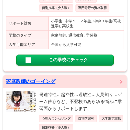
個別指導（少人数）
専門分野の資格取得
小学生, 中学１・２年生, 中学３年生(高校
サポート対象
進学), 高校生
学校のタイプ
家庭教師, 通信教育, 学習塾
入学可能エリア
全国から入学可能
この学校にチェック
家庭教師のゴーイング
発達特性…起立性…過敏性…人見知り…ゲ
ーム依存など、不登校のあらゆる悩みに学
習面からサポートします。
心理カウンセリング
自宅学習可
大学進学重視
個別指導（少人数）