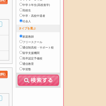
中学３年生(高校進学)
高校生
中卒・高校中退者
社会人
タイプを選ぶ
家庭教師
フリースクール
通信制高校・サポート校
留学支援機関
高卒認定予備校
通信教育
学習塾