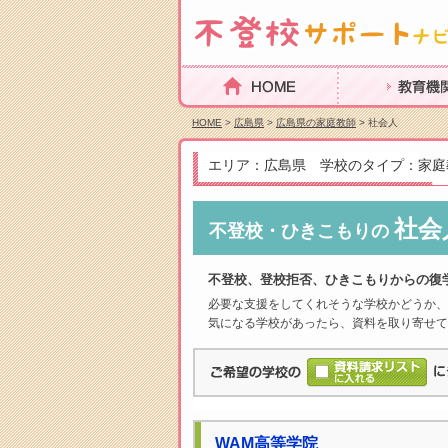
HOME
教育機関を探
HOME
>
広島県
>
広島県の家庭教師
> 社会人
エリア：広島県 学校のタイプ：家庭
社会
不登校・ひきこもりの
不登校、登校拒否、ひきこもりからの復
必要な支援をしてくれそうな学校かどうか、
気になる学校があったら、資料を取り寄せて
WAM高等学院