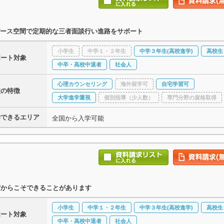
ース空間で定期的な三者面談行い進路をサポート
小学生
中学１・２年生
中学３年生(高校進学)
高校生
ポート対象
中卒・高校中退者
社会人
心理カウンセリング
海外留学可
自宅学習可
校の特徴
大学進学重視
個別指導（少人数）
専門分野の資格取得
学できるエリア
全国から入学可能
だからこそできることがあります
小学生
中学１・２年生
中学３年生(高校進学)
高校生
ポート対象
中卒・高校中退者
社会人