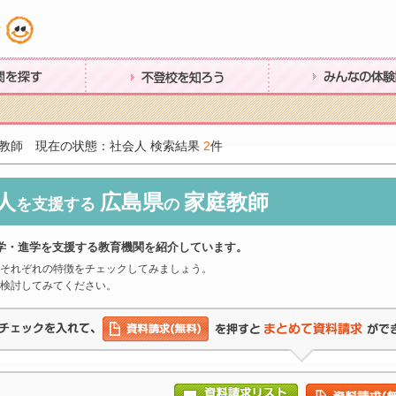
す
不登校を知ろう
みんなの体験談
教師 現在の状態：社会人 検索結果
2
件
人
広島県
家庭教師
を支援する
の
学・進学を支援する教育機関を紹介しています。
それぞれの特徴をチェックしてみましょう。
検討してみてください。