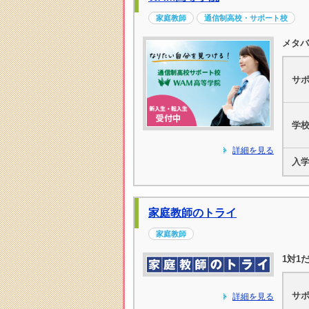
家庭教師
通信制高校・サポート校
メタバ
サ
学
詳細を見る
入
家庭教師のトライ
家庭教師
1対1
サ
詳細を見る