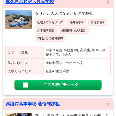
屋久島おおぞら高等学校
なりたい大人になるための学校®。
心理カウンセリング
海外留学可
自宅学習可
大学進学重視
個別指導（少人数）
専門分野の資格取得
中学３年生(高校進学), 高校生, 中卒・高
サポート対象
校中退者, 社会人
学校のタイプ
通信制高校・サポート校
入学可能エリア
全国47都道府県
この学校にチェック
興譲館高等学校 通信制課程
新しい場所で、もう一度高校生活を楽しも