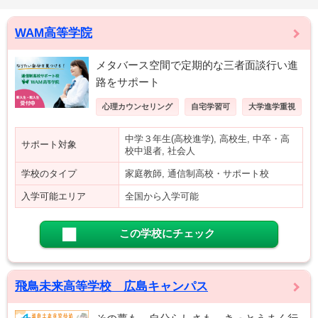
WAM高等学院
メタバース空間で定期的な三者面談行い進
路をサポート
心理カウンセリング
自宅学習可
大学進学重視
中学３年生(高校進学), 高校生, 中卒・高
サポート対象
校中退者, 社会人
学校のタイプ
家庭教師, 通信制高校・サポート校
入学可能エリア
全国から入学可能
この学校にチェック
飛鳥未来高等学校 広島キャンパス