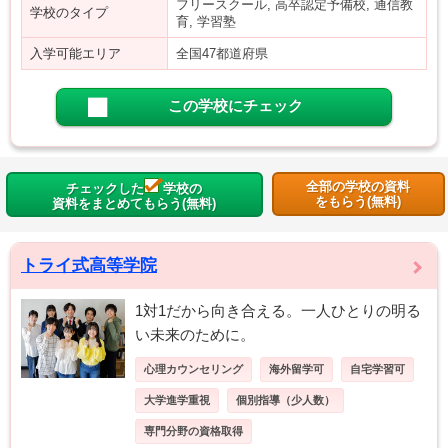
フリースクール, 高卒認定予備校, 通信教
学校のタイプ
育, 学習塾
入学可能エリア
全国47都道府県
この学校にチェック
全部の学校の資料
チェックした
学校の
をもらう(無料)
資料をまとめてもらう(無料)
トライ式高等学院
1対1だから向き合える。一人ひとりの明る
い未来のために。
心理カウンセリング
海外留学可
自宅学習可
大学進学重視
個別指導（少人数）
専門分野の資格取得