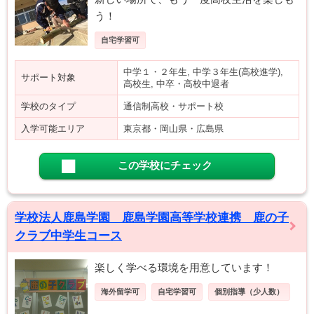
う！
自宅学習可
中学１・２年生, 中学３年生(高校進学),
サポート対象
高校生, 中卒・高校中退者
学校のタイプ
通信制高校・サポート校
入学可能エリア
東京都・岡山県・広島県
この学校にチェック
学校法人鹿島学園 鹿島学園高等学校連携 鹿の子
クラブ中学生コース
楽しく学べる環境を用意しています！
海外留学可
自宅学習可
個別指導（少人数）