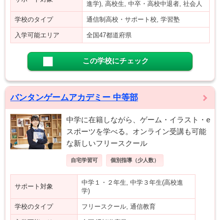
進学), 高校生, 中卒・高校中退者, 社会人
学校のタイプ
通信制高校・サポート校, 学習塾
入学可能エリア
全国47都道府県
この学校にチェック
バンタンゲームアカデミー 中等部
中学に在籍しながら、ゲーム・イラスト・e
スポーツを学べる。オンライン受講も可能
な新しいフリースクール
自宅学習可
個別指導（少人数）
中学１・２年生, 中学３年生(高校進
サポート対象
学)
学校のタイプ
フリースクール, 通信教育