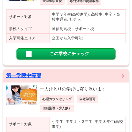
大学進学重視
専門分野の資格取得
中学３年生(高校進学), 高校生, 中卒・高
サポート対象
校中退者, 社会人
学校のタイプ
通信制高校・サポート校
入学可能エリア
全国から入学可能
この学校にチェック
第一学院中等部
一人ひとりの学びに寄り添います
心理カウンセリング
自宅学習可
個別指導（少人数）
小学生, 中学１・２年生, 中学３年生(高校
サポート対象
進学)