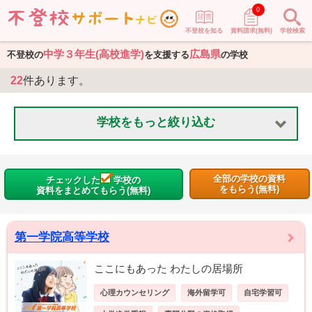
0
不登校を知る
資料請求(無料)
学校検索
中学３年生(高校進学)
広島県
不登校の
を支援する
の学校
22
件あります。
学校をもっと絞り込む
全部の学校の資料
チェックした
学校の
をもらう(無料)
資料をまとめてもらう(無料)
第一学院高等学校
ここにもあった わたしの居場所
心理カウンセリング
海外留学可
自宅学習可