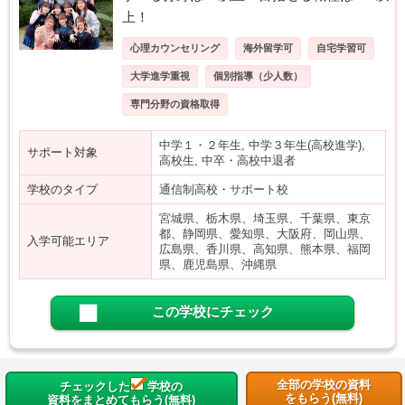
上！
心理カウンセリング
海外留学可
自宅学習可
大学進学重視
個別指導（少人数）
専門分野の資格取得
中学１・２年生, 中学３年生(高校進学),
サポート対象
高校生, 中卒・高校中退者
学校のタイプ
通信制高校・サポート校
宮城県、栃木県、埼玉県、千葉県、東京
都、静岡県、愛知県、大阪府、岡山県、
入学可能エリア
広島県、香川県、高知県、熊本県、福岡
県、鹿児島県、沖縄県
この学校にチェック
全部の学校の資料
チェックした
学校の
をもらう(無料)
資料をまとめてもらう(無料)