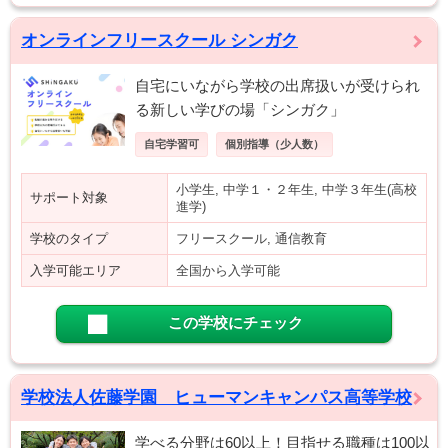
オンラインフリースクール シンガク
自宅にいながら学校の出席扱いが受けられ
る新しい学びの場「シンガク」
自宅学習可
個別指導（少人数）
小学生, 中学１・２年生, 中学３年生(高校
サポート対象
進学)
学校のタイプ
フリースクール, 通信教育
入学可能エリア
全国から入学可能
この学校にチェック
学校法人佐藤学園 ヒューマンキャンパス高等学校
学べる分野は60以上！目指せる職種は100以