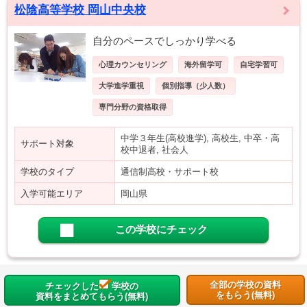
松陰高等学校 岡山中央校
自分のペースでしっかり学べる
心理カウンセリング
海外留学可
自宅学習可
大学進学重視
個別指導（少人数）
専門分野の資格取得
中学３年生(高校進学), 高校生, 中卒・高
サポート対象
校中退者, 社会人
学校のタイプ
通信制高校・サポート校
入学可能エリア
岡山県
この学校にチェック
全部の学校の資料
チェックした
学校の
をもらう(無料)
資料をまとめてもらう(無料)