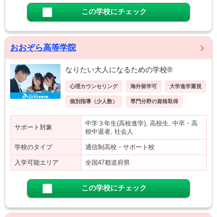
この学校にチェック
おおぞら高等学院
なりたい大人になるための学校®
心理カウンセリング
海外留学可
大学進学重視
個別指導（少人数）
専門分野の資格取得
中学３年生(高校進学), 高校生, 中卒・高
サポート対象
校中退者, 社会人
学校のタイプ
通信制高校・サポート校
入学可能エリア
全国47都道府県
この学校にチェック