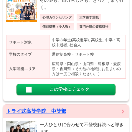
その夢も、自分らしさも、きっとうまく行
く。
心理カウンセリング
大学進学重視
個別指導（少人数）
専門分野の資格取得
中学３年生(高校進学), 高校生, 中卒・高
サポート対象
校中退者, 社会人
学校のタイプ
通信制高校・サポート校
広島県・岡山県・山口県・島根県・愛媛
入学可能エリア
県・香川県（その他の地域にお住まいの
方は一度ご相談ください。）
この学校にチェック
トライ式高等学院 中等部
一人ひとりに合わせて不登校解決へと導き
ます