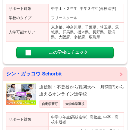
サポート対象
中学１・２年生, 中学３年生(高校進学)
学校のタイプ
フリースクール
東京都、神奈川県、千葉県、埼玉県、茨
入学可能エリア
城県、群馬県、栃木県、長野県、新潟
県、大阪府、京都府、広島県
この学校にチェック
シン・ガッコウ Schorbit
通信制・不登校から難関大へ 月額0円から
通えるオンライン進学校
自宅学習可
大学進学重視
中学３年生(高校進学), 高校生, 中卒・高
サポート対象
校中退者