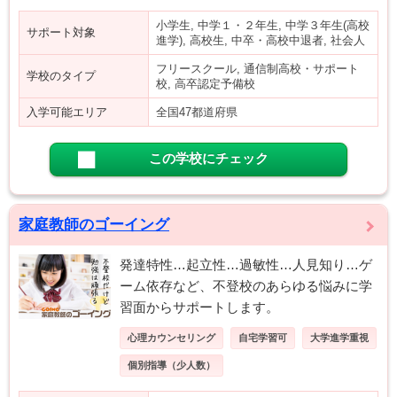
小学生, 中学１・２年生, 中学３年生(高校
サポート対象
進学), 高校生, 中卒・高校中退者, 社会人
フリースクール, 通信制高校・サポート
学校のタイプ
校, 高卒認定予備校
入学可能エリア
全国47都道府県
この学校にチェック
家庭教師のゴーイング
発達特性…起立性…過敏性…人見知り…ゲ
ーム依存など、不登校のあらゆる悩みに学
習面からサポートします。
心理カウンセリング
自宅学習可
大学進学重視
個別指導（少人数）