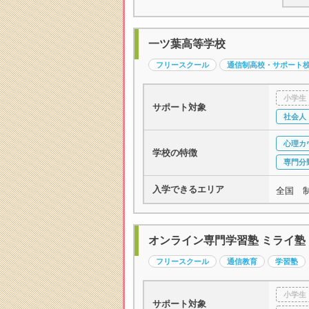
一ツ葉高等学校
フリースクール
通信制高校・サポート
小学生
サポート対象
社会人
心理カ
学校の特徴
専門分
入学できるエリア
全国 
オンライン専門学習塾 ミライ塾
フリースクール
通信教育
学習塾
小学生
サポート対象