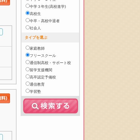
中学３年生(高校進学)
高校生
中卒・高校中退者
社会人
タイプを選ぶ
家庭教師
フリースクール
通信制高校・サポート校
留学支援機関
高卒認定予備校
通信教育
学習塾