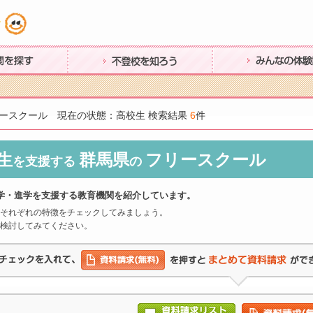
す
不登校を知ろう
みんなの体験談
ースクール 現在の状態：高校生 検索結果
6
件
生
群馬県
フリースクール
を支援する
の
学・進学を支援する教育機関を紹介しています。
それぞれの特徴をチェックしてみましょう。
検討してみてください。