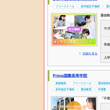
フリースクール
高卒認定予備校
通
通信制
サ
学
詳細を見る
入
Prima国際高等学院
家庭教師
フリースクール
通信制高
高卒認定予備校
通信教育
学習塾
「不登