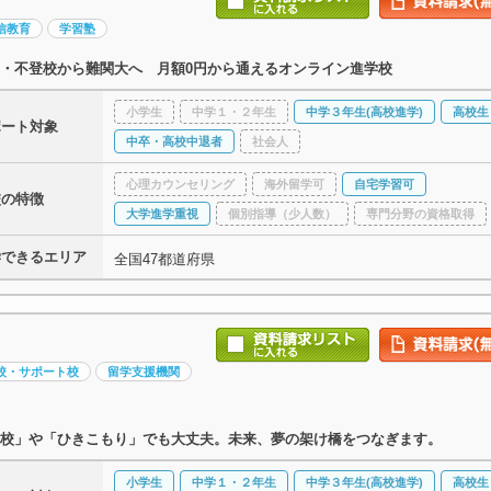
信教育
学習塾
・不登校から難関大へ 月額0円から通えるオンライン進学校
小学生
中学１・２年生
中学３年生(高校進学)
高校生
ポート対象
中卒・高校中退者
社会人
心理カウンセリング
海外留学可
自宅学習可
校の特徴
大学進学重視
個別指導（少人数）
専門分野の資格取得
学できるエリア
全国47都道府県
校・サポート校
留学支援機関
校」や「ひきこもり」でも大丈夫。未来、夢の架け橋をつなぎます。
小学生
中学１・２年生
中学３年生(高校進学)
高校生