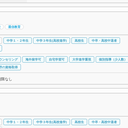
校
通信教育
中学１・２年生
中学３年生(高校進学)
高校生
中卒・高校中退者
ウンセリング
海外留学可
自宅学習可
大学進学重視
個別指導（少人数）
野の資格取得
制限なし
中学１・２年生
中学３年生(高校進学)
高校生
中卒・高校中退者