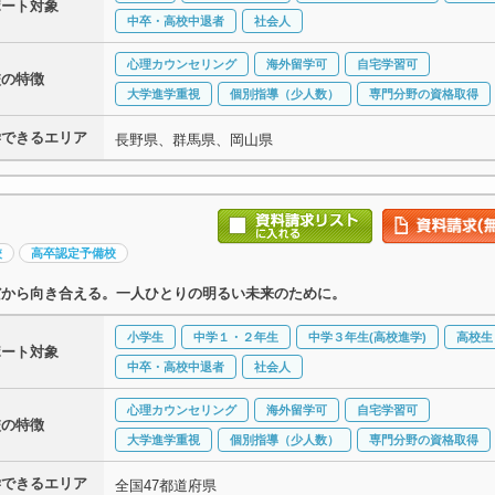
ポート対象
中卒・高校中退者
社会人
心理カウンセリング
海外留学可
自宅学習可
校の特徴
大学進学重視
個別指導（少人数）
専門分野の資格取得
学できるエリア
長野県、群馬県、岡山県
校
高卒認定予備校
だから向き合える。一人ひとりの明るい未来のために。
小学生
中学１・２年生
中学３年生(高校進学)
高校生
ポート対象
中卒・高校中退者
社会人
心理カウンセリング
海外留学可
自宅学習可
校の特徴
大学進学重視
個別指導（少人数）
専門分野の資格取得
学できるエリア
全国47都道府県