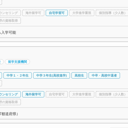
ウンセリング
海外留学可
自宅学習可
大学進学重視
個別指導（少人数）
野の資格取得
ら入学可能
校
留学支援機関
中学１・２年生
中学３年生(高校進学)
高校生
中卒・高校中退者
ウンセリング
海外留学可
自宅学習可
大学進学重視
個別指導（少人数）
野の資格取得
7都道府県）