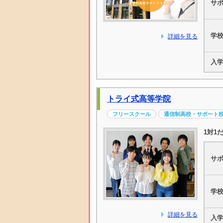
サ
学
詳細を見る
入
トライ式高等学院
フリースクール
通信制高校・サポート
1対1
サ
学
詳細を見る
入