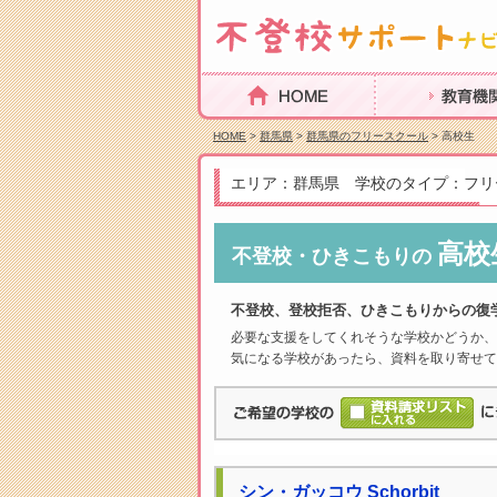
HOME
教育機関を探
HOME
>
群馬県
>
群馬県のフリースクール
> 高校生
エリア：群馬県 学校のタイプ：フリ
高校
不登校・ひきこもりの
不登校、登校拒否、ひきこもりからの復
必要な支援をしてくれそうな学校かどうか、
気になる学校があったら、資料を取り寄せて
シン・ガッコウ Schorbit