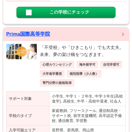
この学校にチェック
Prima国際高等学院
「不登校」や「ひきこもり」でも大丈夫。
未来、夢の架け橋をつなぎます。
心理カウンセリング
海外留学可
自宅学習可
大学進学重視
個別指導（少人数）
専門分野の資格取得
小学生, 中学１・２年生, 中学３年生(高校
サポート対象
進学), 高校生, 中卒・高校中退者, 社会人
家庭教師, フリースクール, 通信制高校・
学校のタイプ
サポート校, 留学支援機関, 高卒認定予備
校, 通信教育, 学習塾
入学可能エリア
長野県、群馬県、岡山県