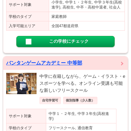
小学生, 中学１・２年生, 中学３年生(高校
サポート対象
進学), 高校生, 中卒・高校中退者, 社会人
学校のタイプ
家庭教師
入学可能エリア
全国47都道府県
この学校にチェック
バンタンゲームアカデミー 中等部
中学に在籍しながら、ゲーム・イラスト・e
スポーツを学べる。オンライン受講も可能
な新しいフリースクール
自宅学習可
個別指導（少人数）
中学１・２年生, 中学３年生(高校進
サポート対象
学)
学校のタイプ
フリースクール, 通信教育