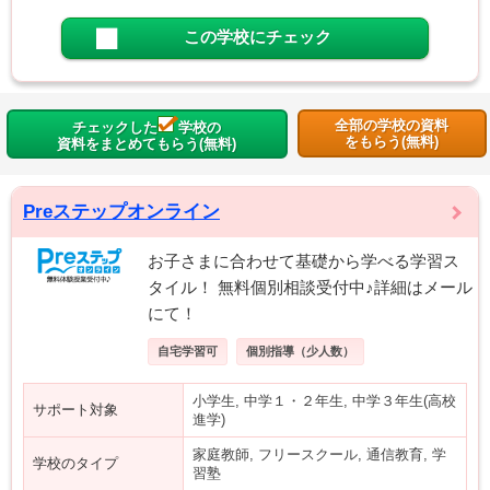
この学校にチェック
全部の学校の資料
チェックした
学校の
をもらう(無料)
資料をまとめてもらう(無料)
Preステップオンライン
お子さまに合わせて基礎から学べる学習ス
タイル！ 無料個別相談受付中♪詳細はメール
にて！
自宅学習可
個別指導（少人数）
小学生, 中学１・２年生, 中学３年生(高校
サポート対象
進学)
家庭教師, フリースクール, 通信教育, 学
学校のタイプ
習塾