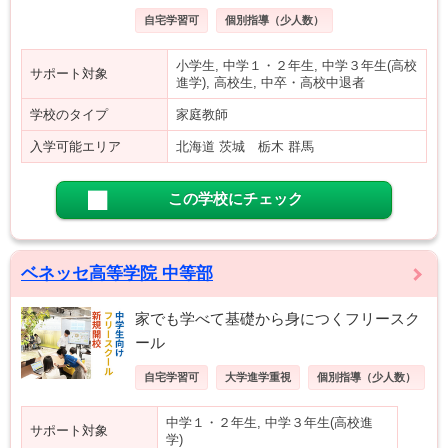
自宅学習可
個別指導（少人数）
小学生, 中学１・２年生, 中学３年生(高校
サポート対象
進学), 高校生, 中卒・高校中退者
学校のタイプ
家庭教師
入学可能エリア
北海道 茨城 栃木 群馬
この学校にチェック
ベネッセ高等学院 中等部
家でも学べて基礎から身につくフリースク
ール
自宅学習可
大学進学重視
個別指導（少人数）
中学１・２年生, 中学３年生(高校進
サポート対象
学)