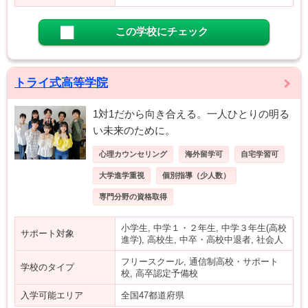
この学校にチェック
トライ式高等学院
1対1だから向き合える。一人ひとりの明る
い未来のために。
心理カウンセリング
海外留学可
自宅学習可
大学進学重視
個別指導（少人数）
専門分野の資格取得
小学生, 中学１・２年生, 中学３年生(高校
サポート対象
進学), 高校生, 中卒・高校中退者, 社会人
フリースクール, 通信制高校・サポート
学校のタイプ
校, 高卒認定予備校
入学可能エリア
全国47都道府県