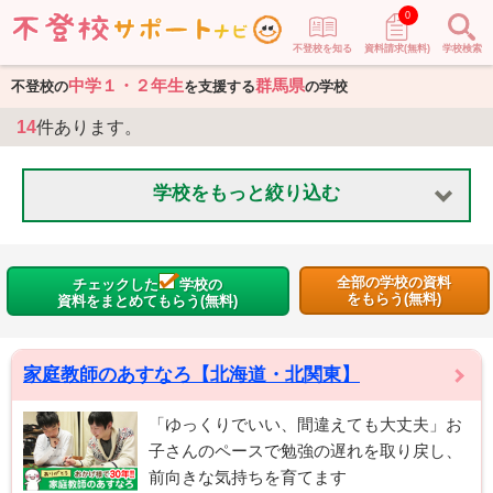
0
不登校を知る
資料請求(無料)
学校検索
中学１・２年生
群馬県
不登校の
を支援する
の学校
14
件あります。
学校をもっと絞り込む
全部の学校の資料
チェックした
学校の
をもらう(無料)
資料をまとめてもらう(無料)
家庭教師のあすなろ【北海道・北関東】
「ゆっくりでいい、間違えても大丈夫」お
子さんのペースで勉強の遅れを取り戻し、
前向きな気持ちを育てます