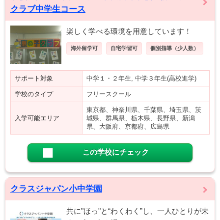
クラブ中学生コース
楽しく学べる環境を用意しています！
海外留学可
自宅学習可
個別指導（少人数）
サポート対象
中学１・２年生, 中学３年生(高校進学)
学校のタイプ
フリースクール
東京都、神奈川県、千葉県、埼玉県、茨
入学可能エリア
城県、群馬県、栃木県、長野県、新潟
県、大阪府、京都府、広島県
この学校にチェック
クラスジャパン小中学園
共に"ほっ"と“わくわく”し、一人ひとりが未