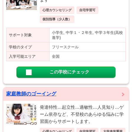
心理カウンセリング
自宅学習可
個別指導（少人数）
小学生, 中学１・２年生, 中学３年生(高校
サポート対象
進学)
学校のタイプ
フリースクール
入学可能エリア
全国
この学校にチェック
家庭教師のゴーイング
発達特性…起立性…過敏性…人見知り…ゲ
ーム依存など、不登校のあらゆる悩みに学
習面からサポートします。
心理カウンセリング
自宅学習可
大学進学重視