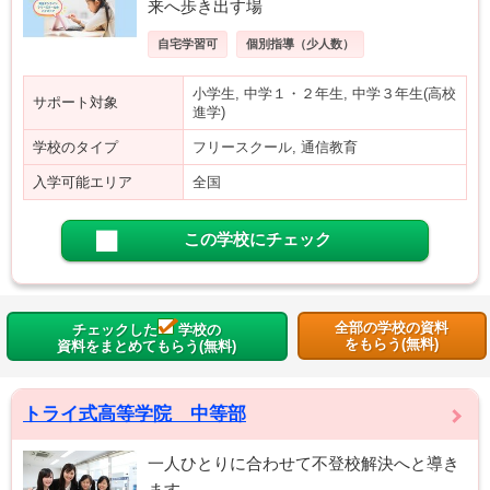
来へ歩き出す場
自宅学習可
個別指導（少人数）
小学生, 中学１・２年生, 中学３年生(高校
サポート対象
進学)
学校のタイプ
フリースクール, 通信教育
入学可能エリア
全国
この学校にチェック
全部の学校の資料
チェックした
学校の
をもらう(無料)
資料をまとめてもらう(無料)
トライ式高等学院 中等部
一人ひとりに合わせて不登校解決へと導き
ます