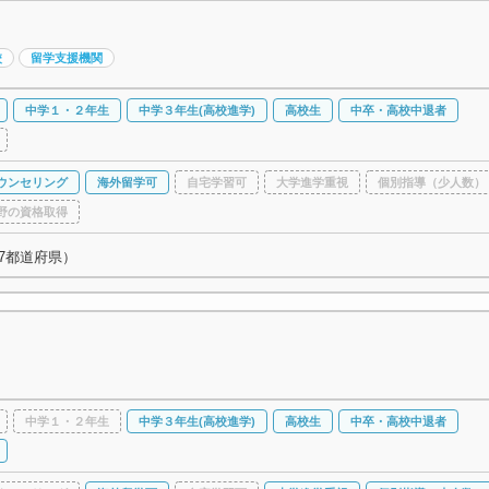
校
留学支援機関
中学１・２年生
中学３年生(高校進学)
高校生
中卒・高校中退者
ウンセリング
海外留学可
自宅学習可
大学進学重視
個別指導（少人数）
野の資格取得
7都道府県）
中学１・２年生
中学３年生(高校進学)
高校生
中卒・高校中退者