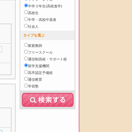
中学３年生(高校進学)
高校生
中卒・高校中退者
社会人
タイプを選ぶ
家庭教師
フリースクール
通信制高校・サポート校
留学支援機関
高卒認定予備校
通信教育
学習塾