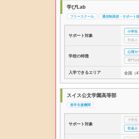
学びLab
フリースクール
通信制高校・サポート
小学生
サポート対象
社会人
心理カ
学校の特徴
専門分
入学できるエリア
全国（4
スイス公文学園高等部
留学支援機関
小学生
サポート対象
社会人