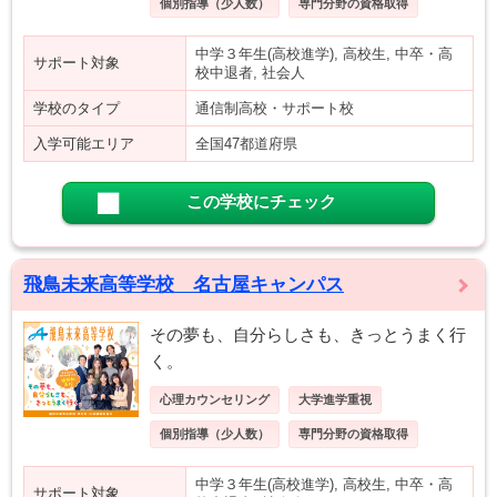
個別指導（少人数）
専門分野の資格取得
中学３年生(高校進学), 高校生, 中卒・高
サポート対象
校中退者, 社会人
学校のタイプ
通信制高校・サポート校
入学可能エリア
全国47都道府県
この学校にチェック
飛鳥未来高等学校 名古屋キャンパス
その夢も、自分らしさも、きっとうまく行
く。
心理カウンセリング
大学進学重視
個別指導（少人数）
専門分野の資格取得
中学３年生(高校進学), 高校生, 中卒・高
サポート対象