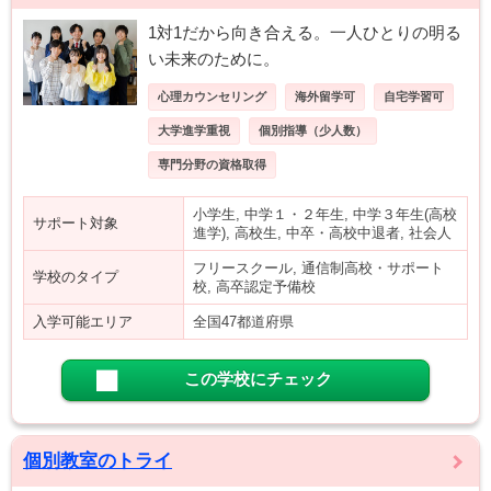
1対1だから向き合える。一人ひとりの明る
い未来のために。
心理カウンセリング
海外留学可
自宅学習可
大学進学重視
個別指導（少人数）
専門分野の資格取得
小学生, 中学１・２年生, 中学３年生(高校
サポート対象
進学), 高校生, 中卒・高校中退者, 社会人
フリースクール, 通信制高校・サポート
学校のタイプ
校, 高卒認定予備校
入学可能エリア
全国47都道府県
この学校にチェック
個別教室のトライ