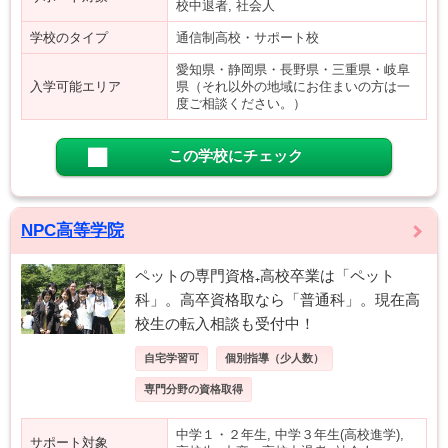
校中退者, 社会人
学校のタイプ
通信制高校・サポート校
愛知県・静岡県・長野県・三重県・岐阜
入学可能エリア
県（それ以外の地域にお住まいの方は一
度ご相談ください。）
この学校にチェック
NPC高等学院
ペットの専門資格₊高校卒業は「ペット
科」。高卒資格取なら「普通科」。現在高
校生の転入相談も受付中！
自宅学習可
個別指導（少人数）
専門分野の資格取得
中学１・２年生, 中学３年生(高校進学),
サポート対象