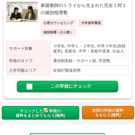
家庭教師のトライから生まれた完全１対１
の個別指導塾
心理カウンセリング
大学進学重視
個別指導（少人数）
小学生, 中学１・２年生, 中学３年生(高校
サポート対象
進学), 高校生, 中卒・高校中退者, 社会人
学校のタイプ
通信制高校・サポート校, 学習塾
入学可能エリア
全国47都道府県
この学校にチェック
全部の学校の資料
チェックした
学校の
をもらう(無料)
資料をまとめてもらう(無料)