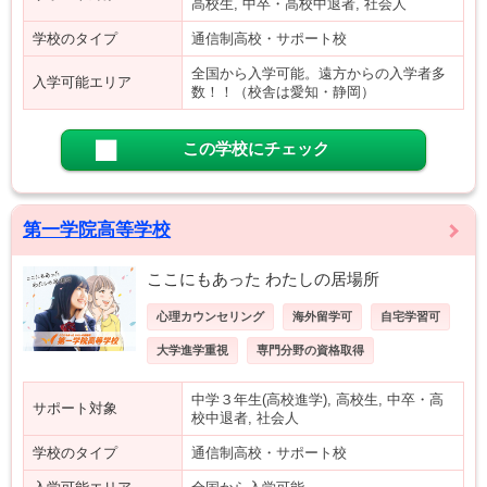
高校生, 中卒・高校中退者, 社会人
学校のタイプ
通信制高校・サポート校
全国から入学可能。遠方からの入学者多
入学可能エリア
数！！（校舎は愛知・静岡）
この学校にチェック
第一学院高等学校
ここにもあった わたしの居場所
心理カウンセリング
海外留学可
自宅学習可
大学進学重視
専門分野の資格取得
中学３年生(高校進学), 高校生, 中卒・高
サポート対象
校中退者, 社会人
学校のタイプ
通信制高校・サポート校