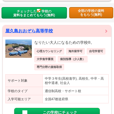
全部の学校の資料
チェックした
学校の
をもらう(無料)
資料をまとめてもらう(無料)
屋久島おおぞら高等学校
なりたい大人になるための学校®。
心理カウンセリング
海外留学可
自宅学習可
大学進学重視
個別指導（少人数）
専門分野の資格取得
中学３年生(高校進学), 高校生, 中卒・高
サポート対象
校中退者, 社会人
学校のタイプ
通信制高校・サポート校
入学可能エリア
全国47都道府県
この学校にチェック