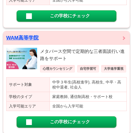
入学可能エリア
全国から入学可能
この学校にチェック
WAM高等学院
メタバース空間で定期的な三者面談行い進
路をサポート
心理カウンセリング
自宅学習可
大学進学重視
中学３年生(高校進学), 高校生, 中卒・高
サポート対象
校中退者, 社会人
学校のタイプ
家庭教師, 通信制高校・サポート校
入学可能エリア
全国から入学可能
この学校にチェック