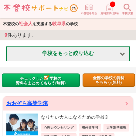
0
不登校を知る
資料請求(無料)
学校検索
社会人
岐阜県
不登校の
を支援する
の学校
9
件あります。
学校をもっと絞り込む
全部の学校の資料
チェックした
学校の
をもらう(無料)
資料をまとめてもらう(無料)
おおぞら高等学院
なりたい大人になるための学校®
心理カウンセリング
海外留学可
大学進学重視