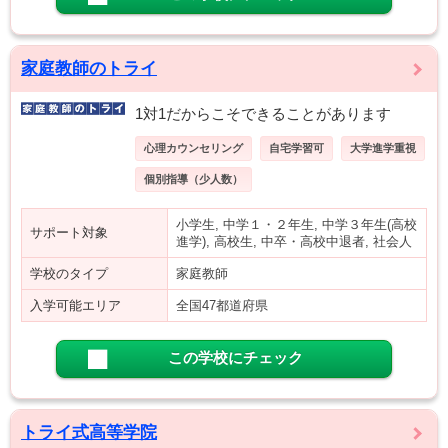
家庭教師のトライ
1対1だからこそできることがあります
心理カウンセリング
自宅学習可
大学進学重視
個別指導（少人数）
小学生, 中学１・２年生, 中学３年生(高校
サポート対象
進学), 高校生, 中卒・高校中退者, 社会人
学校のタイプ
家庭教師
入学可能エリア
全国47都道府県
この学校にチェック
トライ式高等学院