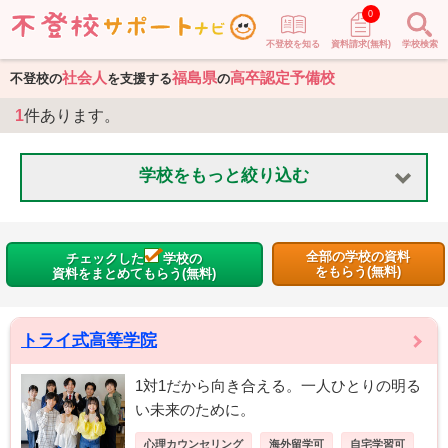
0
不登校を知る
資料請求(無料)
学校検索
社会人
福島県
高卒認定予備校
不登校の
を支援する
の
1
件あります。
学校をもっと絞り込む
全部の学校の資料
チェックした
学校の
をもらう(無料)
資料をまとめてもらう(無料)
トライ式高等学院
1対1だから向き合える。一人ひとりの明る
い未来のために。
心理カウンセリング
海外留学可
自宅学習可