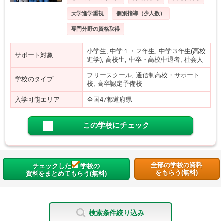
大学進学重視
個別指導（少人数）
専門分野の資格取得
小学生, 中学１・２年生, 中学３年生(高校
サポート対象
進学), 高校生, 中卒・高校中退者, 社会人
フリースクール, 通信制高校・サポート
学校のタイプ
校, 高卒認定予備校
入学可能エリア
全国47都道府県
この学校にチェック
全部の学校の資料
チェックした
学校の
をもらう(無料)
資料をまとめてもらう(無料)
検索条件絞り込み