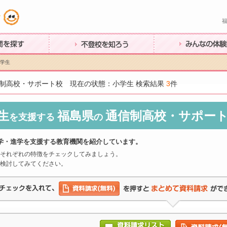
す
不登校を知ろう
みんなの体験談
小学生
制高校・サポート校 現在の状態：小学生 検索結果
3
件
生
福島県
通信制高校・サポー
を支援する
の
学・進学を支援する教育機関を紹介しています。
それぞれの特徴をチェックしてみましょう。
検討してみてください。