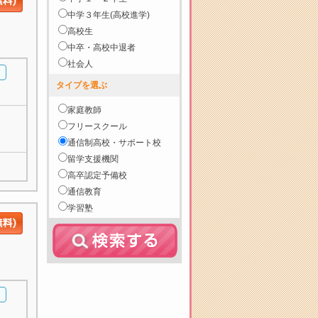
中学３年生(高校進学)
高校生
中卒・高校中退者
社会人
タイプを選ぶ
家庭教師
フリースクール
通信制高校・サポート校
留学支援機関
高卒認定予備校
通信教育
学習塾