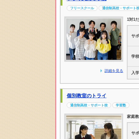
フリースクール
通信制高校・サポート
1対1
サ
学
詳細を見る
入
個別教室のトライ
通信制高校・サポート校
学習塾
家庭教
サ