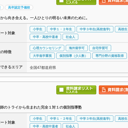
校
高卒認定予備校
だから向き合える。一人ひとりの明るい未来のために。
小学生
中学１・２年生
中学３年生(高校進学)
高校生
ポート対象
中卒・高校中退者
社会人
心理カウンセリング
海外留学可
自宅学習可
校の特徴
大学進学重視
個別指導（少人数）
専門分野の資格取得
学できるエリア
全国47都道府県
師のトライから生まれた完全１対１の個別指導塾
小学生
中学１・２年生
中学３年生(高校進学)
高校生
ポート対象
中卒・高校中退者
社会人