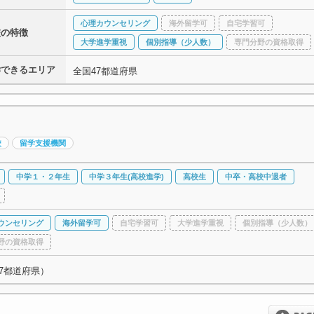
心理カウンセリング
海外留学可
自宅学習可
校の特徴
大学進学重視
個別指導（少人数）
専門分野の資格取得
学できるエリア
全国47都道府県
校
留学支援機関
中学１・２年生
中学３年生(高校進学)
高校生
中卒・高校中退者
ウンセリング
海外留学可
自宅学習可
大学進学重視
個別指導（少人数）
野の資格取得
7都道府県）