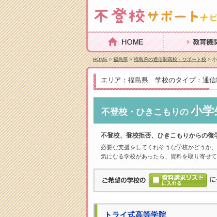
HOME
教育機関を探
HOME
>
福島県
>
福島県の通信制高校・サポート校
> 
エリア：福島県 学校のタイプ：通信
小学
不登校・ひきこもりの
不登校、登校拒否、ひきこもりからの復
必要な支援をしてくれそうな学校かどうか、
気になる学校があったら、資料を取り寄せて
トライ式高等学院