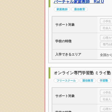
バーチャル家庭教師 Ral U
家庭教師
通信教育
小学生
サポート対象
社会人
心理カ
学校の特徴
専門分
入学できるエリア
全国か
オンライン専門学習塾 ミライ塾
フリースクール
通信教育
学習塾
小学生
サポート対象
社会人
心理カ