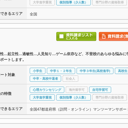
大学進学重視
個別指導（少人数）
専門分野の資格取得
学できるエリア
全国
性…起立性…過敏性…人見知り…ゲーム依存など、不登校のあらゆる悩みに
ポートします。
小学生
中学１・２年生
中学３年生(高校進学)
高校生
ポート対象
中卒・高校中退者
社会人
心理カウンセリング
海外留学可
自宅学習可
校の特徴
大学進学重視
個別指導（少人数）
専門分野の資格取得
学できるエリア
全国47都道府県（訪問・オンライン）マンツーマンサポー