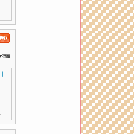
学習面
ト