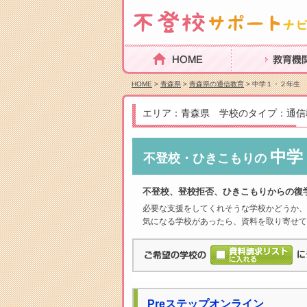
HOME
教育機関を探
HOME
>
青森県
>
青森県の通信教育
> 中学１・２年生
エリア：青森県 学校のタイプ：通信
中学
不登校・ひきこもりの
不登校、登校拒否、ひきこもりからの復
必要な支援をしてくれそうな学校かどうか、
気になる学校があったら、資料を取り寄せて
Preステップオンライン