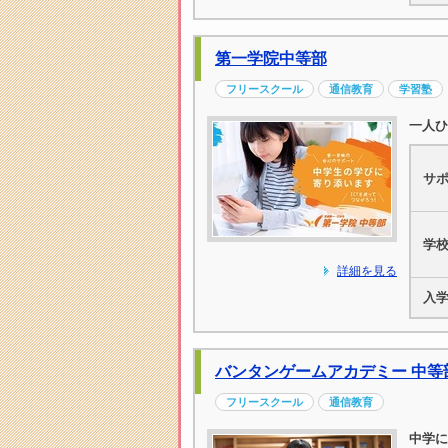
第一学院中等部
フリースクール
通信教育
学習塾
一人ひ
サ
学
詳細を見る
入
バンタンゲームアカデミー 中等
フリースクール
通信教育
中学に