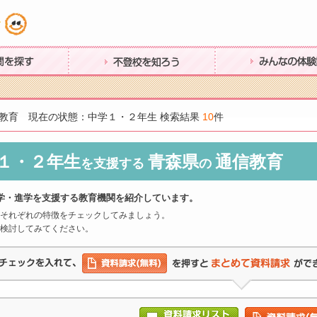
す
不登校を知ろう
みんなの体験談
教育 現在の状態：中学１・２年生 検索結果
10
件
１・２年生
青森県
通信教育
を支援する
の
学・進学を支援する教育機関を紹介しています。
それぞれの特徴をチェックしてみましょう。
検討してみてください。