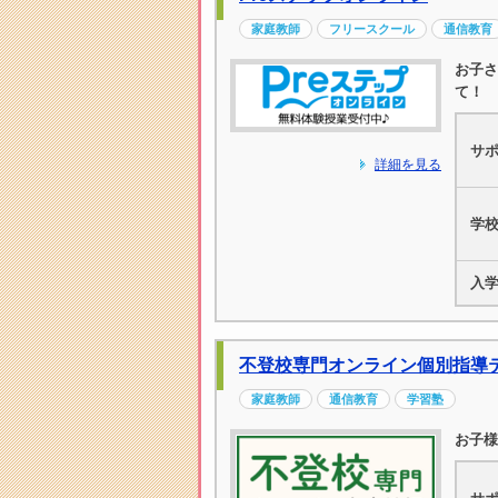
家庭教師
フリースクール
通信教育
お子さ
て！
サ
詳細を見る
学
入
不登校専門オンライン個別指導
家庭教師
通信教育
学習塾
お子様