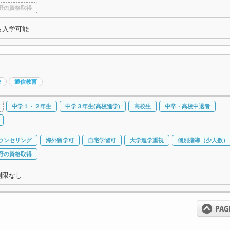
野の資格取得
ら入学可能
校
通信教育
中学１・２年生
中学３年生(高校進学)
高校生
中卒・高校中退者
ウンセリング
海外留学可
自宅学習可
大学進学重視
個別指導（少人数）
野の資格取得
制限なし