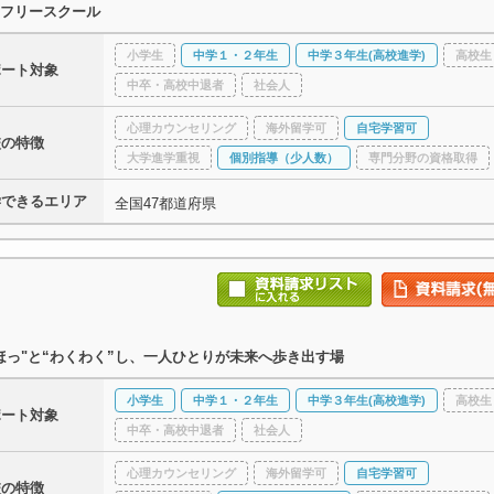
フリースクール
小学生
中学１・２年生
中学３年生(高校進学)
高校生
ポート対象
中卒・高校中退者
社会人
心理カウンセリング
海外留学可
自宅学習可
校の特徴
大学進学重視
個別指導（少人数）
専門分野の資格取得
学できるエリア
全国47都道府県
ほっ"と“わくわく”し、一人ひとりが未来へ歩き出す場
小学生
中学１・２年生
中学３年生(高校進学)
高校生
ポート対象
中卒・高校中退者
社会人
心理カウンセリング
海外留学可
自宅学習可
校の特徴