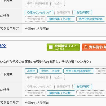
ポート対象
中卒・高校中退者
社会人
心理カウンセリング
海外留学可
自宅学習可
校の特徴
大学進学重視
個別指導（少人数）
専門分野の資格取得
学できるエリア
全国から入学可能
ガク
いながら学校の出席扱いが受けられる新しい学びの場「シンガク」
小学生
中学１・２年生
中学３年生(高校進学)
高校生
ポート対象
中卒・高校中退者
社会人
心理カウンセリング
海外留学可
自宅学習可
校の特徴
大学進学重視
個別指導（少人数）
専門分野の資格取得
学できるエリア
全国から入学可能