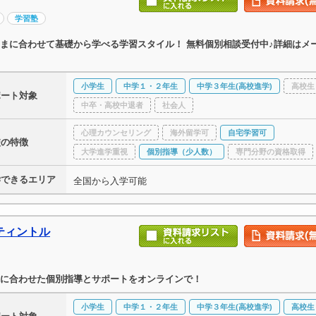
学習塾
まに合わせて基礎から学べる学習スタイル！ 無料個別相談受付中♪詳細はメ
小学生
中学１・２年生
中学３年生(高校進学)
高校生
ポート対象
中卒・高校中退者
社会人
心理カウンセリング
海外留学可
自宅学習可
校の特徴
大学進学重視
個別指導（少人数）
専門分野の資格取得
学できるエリア
全国から入学可能
ティントル
に合わせた個別指導とサポートをオンラインで！
小学生
中学１・２年生
中学３年生(高校進学)
高校生