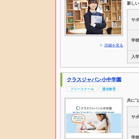
新しい
サ
学
詳細を見る
入
クラスジャパン小中学園
フリースクール
通信教育
共に"
サ
学