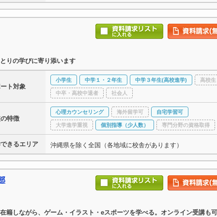
とりの学びに寄り添います
小学生
中学１・２年生
中学３年生(高校進学)
高校生
ポート対象
中卒・高校中退者
社会人
心理カウンセリング
海外留学可
自宅学習可
校の特徴
大学進学重視
個別指導（少人数）
専門分野の資格取得
学できるエリア
沖縄県を除く全国（各地域に校舎があります）
部
在籍しながら、ゲーム・イラスト・eスポーツを学べる。オンライン受講も