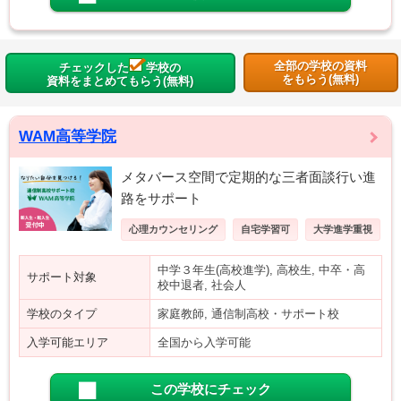
全部の学校の資料
チェックした
学校の
をもらう(無料)
資料をまとめてもらう(無料)
WAM高等学院
メタバース空間で定期的な三者面談行い進
路をサポート
心理カウンセリング
自宅学習可
大学進学重視
中学３年生(高校進学), 高校生, 中卒・高
サポート対象
校中退者, 社会人
学校のタイプ
家庭教師, 通信制高校・サポート校
入学可能エリア
全国から入学可能
この学校にチェック