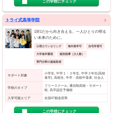
この学校にチェック
トライ式高等学院
1対1だから向き合える。一人ひとりの明る
い未来のために。
心理カウンセリング
海外留学可
自宅学習可
大学進学重視
個別指導（少人数）
専門分野の資格取得
小学生, 中学１・２年生, 中学３年生(高校
サポート対象
進学), 高校生, 中卒・高校中退者, 社会人
フリースクール, 通信制高校・サポート
学校のタイプ
校, 高卒認定予備校
入学可能エリア
全国47都道府県
この学校にチェック