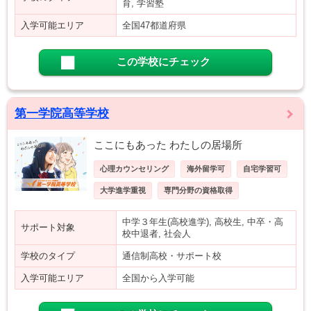
育, 学習塾
入学可能エリア
全国47都道府県
この学校にチェック
第一学院高等学校
ここにもあった わたしの居場所
心理カウンセリング
海外留学可
自宅学習可
大学進学重視
専門分野の資格取得
中学３年生(高校進学), 高校生, 中卒・高
サポート対象
校中退者, 社会人
学校のタイプ
通信制高校・サポート校
入学可能エリア
全国から入学可能