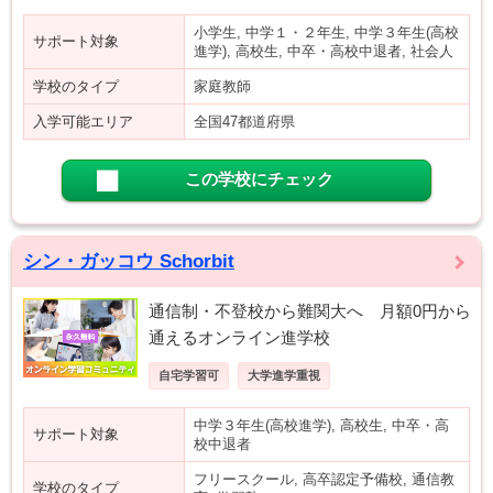
小学生, 中学１・２年生, 中学３年生(高校
サポート対象
進学), 高校生, 中卒・高校中退者, 社会人
学校のタイプ
家庭教師
入学可能エリア
全国47都道府県
この学校にチェック
シン・ガッコウ Schorbit
通信制・不登校から難関大へ 月額0円から
通えるオンライン進学校
自宅学習可
大学進学重視
中学３年生(高校進学), 高校生, 中卒・高
サポート対象
校中退者
フリースクール, 高卒認定予備校, 通信教
学校のタイプ