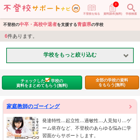
0
不登校を知る
資料請求(無料)
学校検索
中卒・高校中退者
青森県
不登校の
を支援する
の学校
6
件あります。
学校をもっと絞り込む
全部の学校の資料
チェックした
学校の
をもらう(無料)
資料をまとめてもらう(無料)
家庭教師のゴーイング
発達特性…起立性…過敏性…人見知り…ゲ
ーム依存など、不登校のあらゆる悩みに学
習面からサポートします。