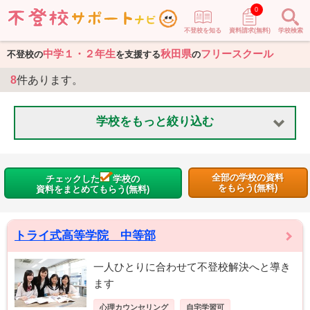
0
不登校を知る
資料請求(無料)
学校検索
中学１・２年生
秋田県
フリースクール
不登校の
を支援する
の
8
件あります。
学校をもっと絞り込む
全部の学校の資料
チェックした
学校の
をもらう(無料)
資料をまとめてもらう(無料)
トライ式高等学院 中等部
一人ひとりに合わせて不登校解決へと導き
ます
心理カウンセリング
自宅学習可