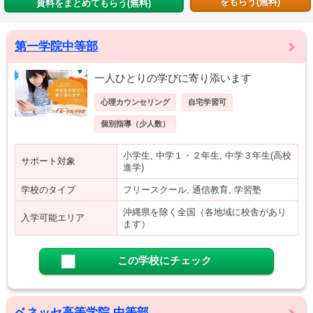
をもらう(無料)
資料をまとめてもらう(無料)
第一学院中等部
一人ひとりの学びに寄り添います
心理カウンセリング
自宅学習可
個別指導（少人数）
小学生, 中学１・２年生, 中学３年生(高校
サポート対象
進学)
学校のタイプ
フリースクール, 通信教育, 学習塾
沖縄県を除く全国（各地域に校舎があり
入学可能エリア
ます）
この学校にチェック
ベネッセ高等学院 中等部