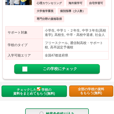
心理カウンセリング
海外留学可
自宅学習可
大学進学重視
個別指導（少人数）
専門分野の資格取得
小学生, 中学１・２年生, 中学３年生(高校
サポート対象
進学), 高校生, 中卒・高校中退者, 社会人
フリースクール, 通信制高校・サポート
学校のタイプ
校, 高卒認定予備校
入学可能エリア
全国47都道府県
この学校にチェック
全部の学校の資料
チェックした
学校の
をもらう(無料)
資料をまとめてもらう(無料)
検索条件絞り込み